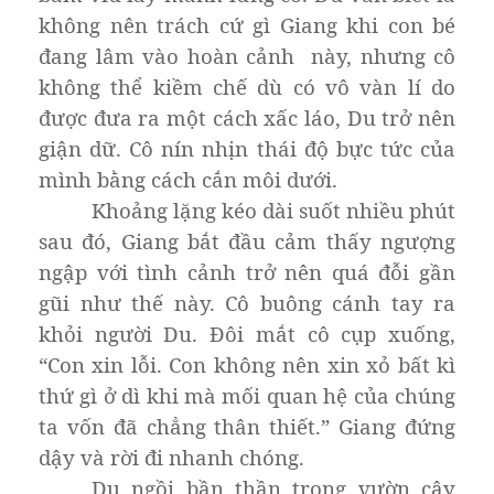
không nên trách cứ gì Giang khi con bé
đang lâm vào hoàn cảnh này, nhưng cô
không thể kiềm chế dù có vô vàn lí do
được đưa ra một cách xấc láo, Du trở nên
giận dữ. Cô nín nhịn thái độ bực tức của
mình bằng cách cắn môi dưới.
Khoảng lặng kéo dài suốt nhiều phút
sau đó, Giang bắt đầu cảm thấy ngượng
ngập với tình cảnh trở nên quá đỗi gần
gũi như thế này. Cô buông cánh tay ra
khỏi người Du. Đôi mắt cô cụp xuống,
“Con xin lỗi. Con không nên xin xỏ bất kì
thứ gì ở dì khi mà mối quan hệ của chúng
ta vốn đã chẳng thân thiết.” Giang đứng
dậy và rời đi nhanh chóng.
Du ngồi bần thần trong vườn cây