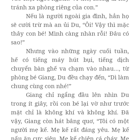
tránh xa phòng riêng của con.”
Nếu là người ngoài gia đình, hẳn họ
sẽ cười trừ mà an ủi Du, “Ôi! Vậy thì mặc
thây con bé! Mình càng nhàn rỗi! Đâu có
sao!”
Nhưng vào những ngày cuối tuần,
hế có tiếng máy hút bụi, tiếng dịch
chuyển bàn ghế va chạm vào nhau…, từ
phòng bé Giang, Du đều chạy đến, “Dì làm
chung cùng con nhé!”
Giang chỉ ngẩng đầu lên nhìn Du
trong ít giây, rồi con bé lại vờ như trước
mặt chỉ là không khí và không khí. Đã
vậy, Giang còn hát bâng quơ, “Tôi có một
người mẹ kế. Mẹ kế rất đáng yêu. Mẹ kế
nấu ăn cực siêu. Mẹ kế chiên cá cháy. Mẹ