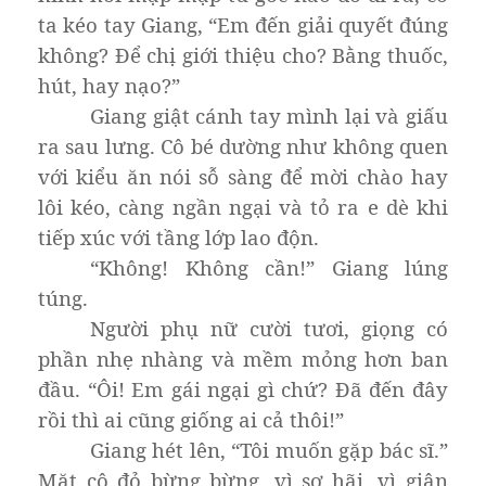
ta kéo tay Giang, “Em đến giải quyết đúng
không? Để chị giới thiệu cho? Bằng thuốc,
hút, hay nạo?”
Giang giật cánh tay mình lại và giấu
ra sau lưng. Cô bé dường như không quen
với kiểu ăn nói sỗ sàng để mời chào hay
lôi kéo, càng ngần ngại và tỏ ra e dè khi
tiếp xúc với tầng lớp lao độn.
“Không! Không cần!” Giang lúng
túng.
Người phụ nữ cười tươi, giọng có
phần nhẹ nhàng và mềm mỏng hơn ban
đầu. “Ôi! Em gái ngại gì chứ? Đã đến đây
rồi thì ai cũng giống ai cả thôi!”
Giang hét lên, “Tôi muốn gặp bác sĩ.”
Mặt cô đỏ bừng bừng, vì sợ hãi, vì giận