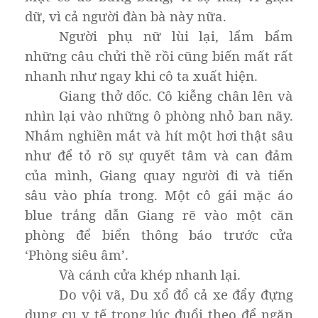
dữ, vì cả người đàn bà này nữa.
Người phụ nữ lùi lại, lẩm bẩm
những câu chửi thề rồi cũng biến mất rất
nhanh như ngay khi cô ta xuất hiện.
Giang thở dốc. Cô kiễng chân lên và
nhìn lại vào những ô phòng nhỏ ban nãy.
Nhắm nghiền mắt và hít một hơi thật sâu
như để tỏ rõ sự quyết tâm và can đảm
của mình, Giang quay người đi và tiến
sâu vào phía trong. Một cô gái mặc áo
blue trắng dẫn Giang rẽ vào một căn
phòng để biển thông báo trước cửa
‘Phòng siêu âm’.
Và cánh cửa khép nhanh lại.
Do vội vã, Du xổ đổ cả xe đẩy đựng
dụng cụ y tế trong lúc đuổi theo để ngăn