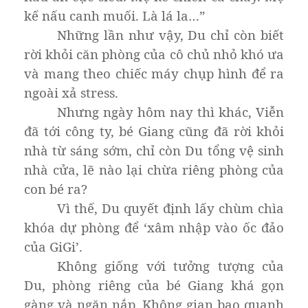
kế nấu canh muối. Là lá la…”
Những lần như vậy, Du chỉ còn biết
rời khỏi căn phòng của cô chủ nhỏ khó ưa
và mang theo chiếc máy chụp hình để ra
ngoài xả stress.
Nhưng ngày hôm nay thì khác, Viễn
đã tới công ty, bé Giang cũng đã rời khỏi
nhà từ sáng sớm, chỉ còn Du tổng vệ sinh
nhà cửa, lẽ nào lại chừa riêng phòng của
con bé ra?
Vì thế, Du quyết định lấy chùm chìa
khóa dự phòng để ‘xâm nhập vào ốc đảo
của GiGi’.
Không giống với tưởng tượng của
Du, phòng riêng của bé Giang khá gọn
gàng và ngăn nắp. Không gian bao quanh