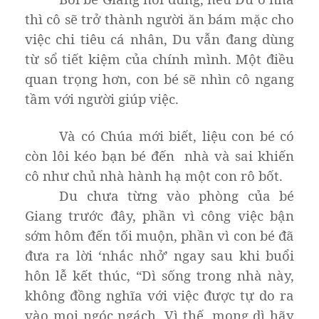
thì cô sẽ trở thành người ăn bám mặc cho
việc chi tiêu cá nhân, Du vẫn đang dùng
từ sổ tiết kiệm của chính mình. Một điều
quan trọng hơn, con bé sẽ nhìn cô ngang
tầm với người giúp việc.
Và có Chúa mới biết, liệu con bé có
còn lôi kéo bạn bé đến nhà và sai khiến
cô như chủ nhà hành hạ một con rô bốt.
Du chưa từng vào phòng của bé
Giang trước đây, phần vì công việc bận
sớm hôm đến tối muộn, phần vì con bé đã
đưa ra lời ‘nhắc nhở’ ngay sau khi buổi
hôn lễ kết thúc, “Dì sống trong nhà này,
không đồng nghĩa với việc được tự do ra
vào mọi ngóc ngách. Vì thế, mong dì hãy