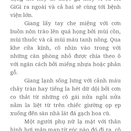
GiGi ra ngoài và cả hai sẽ cùng tới bệnh
viện lớn.
Giang lấy tay che miệng với cơn
buồn nôn trào lên quá họng bởi mùi cồn,
mùi thuốc và cả mùi máu tanh nồng. Qua
khe cửa kính, cô nhìn vào trong với
những căn phòng nhỏ được chia theo ô
với ngăn cách bởi miếng nhựa hoặc phản
gỗ.
Giang lạnh sống lưng với cảnh máu
chảy tràn hay tiếng la hét dữ dội bởi cơn
co thắt từ những cô gái nửa ngồi nửa
nằm la liệt từ trên chiếc giường ọp ẹp
xuống đến sàn nhà lát đá gạch hoa cũ.
Một người phụ nữ lạ mặt với thân
hình hơi mập mạp từ góc nào đó đi ra, cô