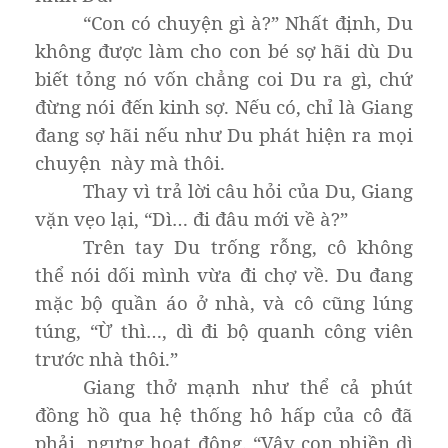
“Con có chuyện gì à?” Nhất định, Du
không được làm cho con bé sợ hãi dù Du
biết tỏng nó vốn chẳng coi Du ra gì, chứ
đừng nói đến kinh sợ. Nếu có, chỉ là Giang
đang sợ hãi nếu như Du phát hiện ra mọi
chuyện này mà thôi.
Thay vì trả lời câu hỏi của Du, Giang
vặn vẹo lại, “Dì… đi đâu mới về à?”
Trên tay Du trống rỗng, cô không
thể nói dối mình vừa đi chợ về. Du đang
mặc bộ quần áo ở nhà, và cô cũng lúng
túng, “Ừ thì…, dì đi bộ quanh công viên
trước nhà thôi.”
Giang thở mạnh như thể cả phút
đồng hồ qua hệ thống hô hấp của cô đã
phải ngưng hoạt động. “Vậy con phiền dì