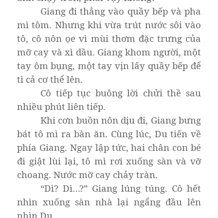
Giang đi thẳng vào quầy bếp và pha
mì tôm. Nhưng khi vừa trút nước sôi vào
tô, cô nôn ọe vì mùi thơm đặc trưng của
mỡ cay và xì dầu. Giang khom người, một
tay ôm bụng, một tay vịn lấy quầy bếp để
tì cả cơ thể lên.
Cô tiếp tục buông lời chửi thề sau
nhiều phút liên tiếp.
Khi cơn buồn nôn dịu đi, Giang bưng
bát tô mì ra bàn ăn. Cùng lúc, Du tiến về
phía Giang. Ngay lập tức, hai chân con bé
đi giật lùi lại, tô mì rơi xuống sàn và vỡ
choang. Nước mỡ cay chảy tràn.
“Dì? Dì…?” Giang lúng túng. Cô hết
nhìn xuống sàn nhà lại ngẩng đầu lên
nhìn Du.