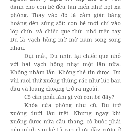
dành cho con bé đều tan biến như bọt xà
phòng. Thay vào đó là cảm giác bàng
hoàng đến sửng sốt: con bé mới chỉ vào
lớp chín, và chiếc que thử nhỏ trên tay
Du là vạch hồng mờ mờ nằm song song
nhau.
Dụi mắt, Du nhìn lại chiếc que nhỏ
với hai vạch hồng nhạt một lần nữa.
Không nhầm lẫn. Không thể tin được. Du
vùi mọi thứ xuống thùng rác như lúc ban
đầu và loạng choạng trở ra ngoài.
Cô cần phải làm gì với con bé đây?
Khóa cửa phòng như cũ, Du trở
xuống dưới lầu trệt. Nhưng ngay khi
xuống được nửa cầu thang, cô buộc phải
nép mình sau kệ tủ cao chưa đầy rượu ở