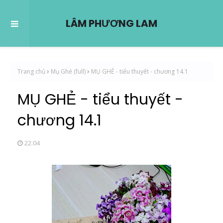
LÂM PHƯƠNG LAM
Trang chủ
Mụ Ghẻ (full)
MỤ GHẺ - tiểu thuyết - chương 14.1
MỤ GHẺ - tiểu thuyết -
chương 14.1
22:04