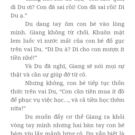
dì Du ơi? Con đã sai rồi! Con đã sai rồi! Dì
Du ạ.”
Du dang tay ôm con bé vào lòng
mình. Giang không từ chối. Khuôn mặt
lem luốc vì nước mắt của con bé đổ gục
trên vai Du. “Dì Du à? Dì cho con mượn ít
tiền nhé!”
Và Du đã nghĩ, Giang sẽ nói mọi sự
thật và cần sự giúp đỡ từ cô.
Nhưng không, con bé tiếp tục thổn
thức trên vai Du, “Con cần tiền mua ít đồ
để phục vụ việc học…, và cả tiền học thêm
nữa!”
Du muốn đẩy cơ thể Giang ra khỏi
vòng tay mình nhưng hai bàn tay con bé
bám víu lấy mảnh lưng cô. Du vẫn biết là