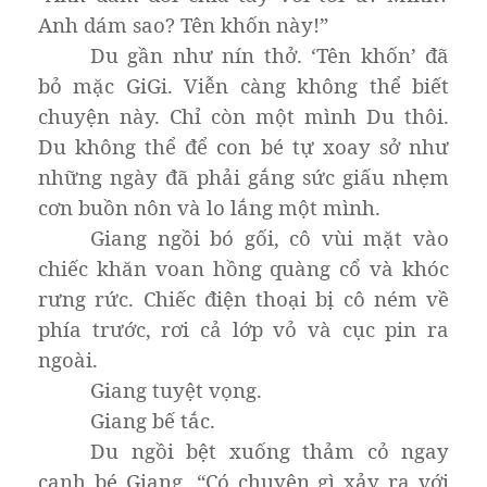
Anh dám sao? Tên khốn này!”
Du gần như nín thở. ‘Tên khốn’ đã
bỏ mặc GiGi. Viễn càng không thể biết
chuyện này. Chỉ còn một mình Du thôi.
Du không thể để con bé tự xoay sở như
những ngày đã phải gắng sức giấu nhẹm
cơn buồn nôn và lo lắng một mình.
Giang ngồi bó gối, cô vùi mặt vào
chiếc khăn voan hồng quàng cổ và khóc
rưng rức. Chiếc điện thoại bị cô ném về
phía trước, rơi cả lớp vỏ và cục pin ra
ngoài.
Giang tuyệt vọng.
Giang bế tắc.
Du ngồi bệt xuống thảm cỏ ngay
cạnh bé Giang, “Có chuyện gì xảy ra với