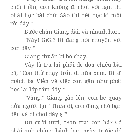
cuối tuần, con không đi chơi với bạn thì
phải học bài chứ. Sắp thi hết học kì một
rồi đấy!”
Bước chân Giang dài, và nhanh hơn.
“Này! GiGi? Dì đang nói chuyện với
con đấy!”
Giang chuẩn bị bỏ chạy.
Vậy là Du lại phải đe dọa chiêu bài
cũ, “Con thử chạy trốn dì nữa xem. Dì sẽ
mách ba Viễn về việc con gần như phải
học lại lớp tám đấy!”
“Vâng!” Giang gào lên, con bé quay
nửa người lại. “Thưa dì, con đang chờ bạn
đến và đi chơi đây ạ!”
Du cười tươi, “Bạn trai con hả? Có
phải anh chàng bảnh bao ngày trước đó