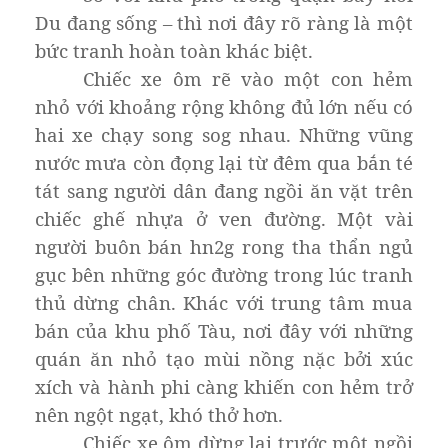
Du đang sống – thì nơi đây rõ ràng là một
bức tranh hoàn toàn khác biệt.
Chiếc xe ôm rẽ vào một con hẻm
nhỏ với khoảng rộng không đủ lớn nếu có
hai xe chạy song sog nhau. Những vũng
nước mưa còn đọng lại từ đêm qua bắn té
tát sang người dân đang ngồi ăn vặt trên
chiếc ghế nhựa ở ven đường. Một vài
người buôn bán hn2g rong tha thẩn ngủ
gục bên những góc đường trong lúc tranh
thủ dừng chân. Khác với trung tâm mua
bán của khu phố Tàu, nơi đây với những
quán ăn nhỏ tạo mùi nồng nặc bởi xúc
xích và hành phi càng khiến con hẻm trở
nên ngột ngạt, khó thở hơn.
Chiếc xe ôm dừng lại trước một ngồi