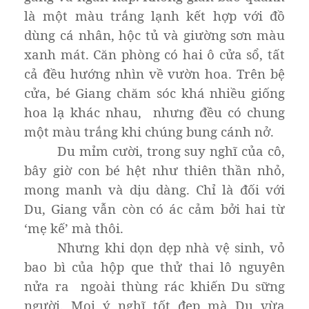
là một màu trắng lạnh kết hợp với đồ
dùng cá nhân, hộc tủ và giường sơn màu
xanh mát. Căn phòng có hai ô cửa sổ, tất
cả đều hướng nhìn về vườn hoa. Trên bệ
cửa, bé Giang chăm sóc khá nhiều giống
hoa lạ khác nhau, nhưng đều có chung
một màu trắng khi chúng bung cánh nở.
Du mỉm cười, trong suy nghĩ của cô,
bây giờ con bé hệt như thiên thần nhỏ,
mong manh và dịu dàng. Chỉ là đối với
Du, Giang vẫn còn có ác cảm bởi hai từ
‘mẹ kế’ mà thôi.
Nhưng khi dọn dẹp nhà vệ sinh, vỏ
bao bì của hộp que thử thai lô nguyên
nửa ra ngoài thùng rác khiến Du sững
người. Mọi ý nghĩ tốt đẹp mà Du vừa