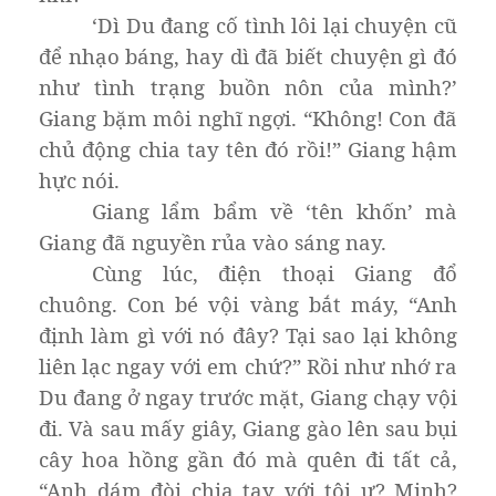
‘Dì Du đang cố tình lôi lại chuyện cũ
để nhạo báng, hay dì đã biết chuyện gì đó
như tình trạng buồn nôn của mình?’
Giang bặm môi nghĩ ngợi. “Không! Con đã
chủ động chia tay tên đó rồi!” Giang hậm
hực nói.
Giang lẩm bẩm về ‘tên khốn’ mà
Giang đã nguyền rủa vào sáng nay.
Cùng lúc, điện thoại Giang đổ
chuông. Con bé vội vàng bắt máy, “Anh
định làm gì với nó đây? Tại sao lại không
liên lạc ngay với em chứ?” Rồi như nhớ ra
Du đang ở ngay trước mặt, Giang chạy vội
đi. Và sau mấy giây, Giang gào lên sau bụi
cây hoa hồng gần đó mà quên đi tất cả,
“Anh dám đòi chia tay với tôi ư? Minh?