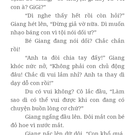
con à? GiGi?”
“Dì nghe thấy hết rồi còn hỏi?”
Giang hét lên, “Đừng giả vờ nữa. Dì muốn
nhạo báng con vì tội nói dối ư?”
Bé Giang đang nói dối? Chắc chắn
rồi!
“Anh ta đòi chia tay đấy!” Giang
khóc nức nở, “Không phải con chủ động
đâu! Chắc dì vui lắm nhỉ? Anh ta thay dì
dạy dỗ con rồi!”
Du có vui không? Cô lắc đầu, “Làm
sao dì có thể vui được khi con đang có
chuyện buồn lòng cơ chứ?”
Giang ngẩng đầu lên. Đôi mắt con bé
đỏ hoe vì nước mắt.
Giang nấc lên dữ dội, “Con khổ quá,