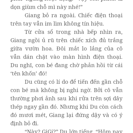
dọn giùm chỗ mì này nhé!”
Giang bỏ ra ngoài. Chiếc điện thoại
trên tay vẫn im lìm không tín hiệu.
Từ cửa sổ trong nhà bếp nhìn ra,
Giang ngồi ủ rũ trên chiếc xích đủ trắng
giữa vườn hoa. Đôi mắt lo lắng của cô
vẫn dán chặt vào màn hình điện thoại.
Du nghĩ, con bé đang chờ phản hồi từ cái
‘tên khốn’ đó!
Du cũng có lí do để tiến đến gần chỗ
con bé mà không bị nghi ngờ. Bởi cô vẫn
thường phơi ảnh sau khi rửa trên sợi dây
thép ngay gần đó. Nhưng khi Du còn cách
đó mươi mét, Giang lại đứng dậy và có ý
định bỏ đi.
“Này? GiGi?” Du lớn tiếng, “Hôm nay