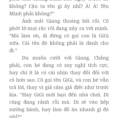
không? Cậu ta tên gì ấy nhỉ? À! À! Tên
Minh phải không?”
Ánh mắt Giang thoáng bối rối. Cô
phớt lờ mọi rắc rối đang xảy ra với mình.
“Mà làm ơn, dì đừng có gọi con là GiGi
nữa. Cái tên đó không phải là dành cho
dì.”
Du muốn cười với Giang. Chẳng
phải, con bé đang có suy nghĩ tích cực,
hay chí ít là có cái nhìn thay đổi đối với
cô hơn sao. Cô gọi tên GiGi, và con bé vẫn
trả lời, thay vì giả câm giả điếc như trước
kia. “Hay GiGi mời bạn đến nhà chơi. Dì
cũng đang rảnh rỗi mà. Dì sẽ vào bếp
nướng bánh, hay làm đồ ăn nhanh gì đó
nhỉ?”