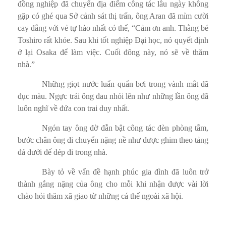
đồng nghiệp đã chuyển địa điểm công tác lâu ngày không
gặp có ghé qua Sở cảnh sát thị trấn, ông Aran đã mỉm cười
cay đắng với vẻ tự hào nhất có thể, “Cảm ơn anh. Thằng bé
Toshiro rất khỏe. Sau khi tốt nghiệp Đại học, nó quyết định
ở lại Osaka để làm việc. Cuối đông này, nó sẽ về thăm
nhà.”
Những giọt nước luẩn quẩn bơi trong vành mắt đã
đục màu. Ngực trái ông đau nhói lên như những lần ông đã
luôn nghĩ về đứa con trai duy nhất.
Ngón tay ông đờ đẫn bật công tác đèn phòng tắm,
bước chân ông di chuyển nặng nề như được ghim theo tảng
đá dưới đế dép đi trong nhà.
Bày tỏ về vấn đề hạnh phúc gia đình đã luôn trở
thành gắng nặng của ông cho mỗi khi nhận được vài lời
chào hỏi thăm xã giao từ những cá thể ngoài xã hội.