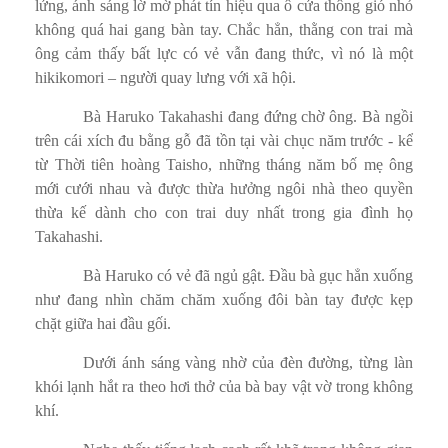
lửng, ánh sáng lờ mờ phát tín hiệu qua ô cửa thông gió nhỏ
không quá hai gang bàn tay. Chắc hẳn, thằng con trai mà
ông cảm thấy bất lực có vẻ vẫn đang thức, vì nó là một
hikikomori – người quay lưng với xã hội.
Bà Haruko Takahashi đang đứng chờ ông. Bà ngồi
trên cái xích đu bằng gỗ đã tồn tại vài chục năm trước - kể
từ Thời tiên hoàng Taisho, những tháng năm bố mẹ ông
mới cưới nhau và được thừa hưởng ngôi nhà theo quyền
thừa kế dành cho con trai duy nhất trong gia đình họ
Takahashi.
Bà Haruko có vẻ đã ngủ gật. Đầu bà gục hẳn xuống
như đang nhìn chăm chăm xuống đôi bàn tay được kẹp
chặt giữa hai đầu gối.
Dưới ánh sáng vàng nhờ của đèn đường, từng làn
khói lạnh hắt ra theo hơi thở của bà bay vật vờ trong không
khí.