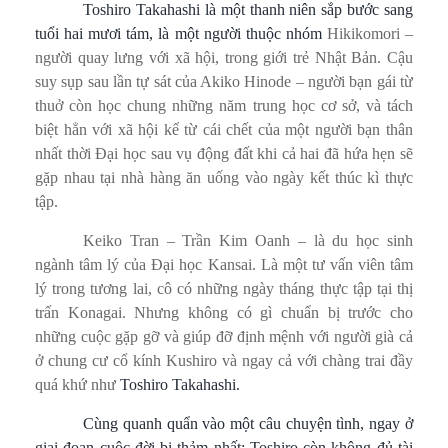
Toshiro Takahashi là một thanh niên sắp bước sang
tuổi hai mươi tám, là một người thuộc nhóm
Hikikomori –
người quay lưng với xã hội, trong giới trẻ Nhật Bản. Cậu
suy sụp sau lần tự sát của Akiko Hinode – người bạn gái từ
thuở còn học chung những năm trung học cơ sở, và tách
biệt hẳn với xã hội kể từ cái chết của một người bạn thân
nhất thời Đại học sau vụ động đất khi cả hai đã hứa hẹn sẽ
gặp nhau tại nhà hàng ăn uống vào ngày kết thúc kì thực
tập.
Keiko Tran – Trần Kim Oanh – là du học sinh
ngành tâm lý của Đại học Kansai. Là một tư vấn viên tâm
lý trong tương lai, cô có những ngày tháng thực tập tại thị
trấn Konagai. Nhưng không có gì chuẩn bị trước cho
những cuộc gặp gỡ và giúp đỡ định mệnh với người già cả
ở chung cư cổ kính Kushiro và ngay cả với chàng trai đầy
quá khứ như
Toshiro Takahashi.
Cùng quanh quẩn vào một câu chuyện tình, ngay ở
giai đoạn cuộc đời bi thảm nhất: Toshiro còn không đủ tài