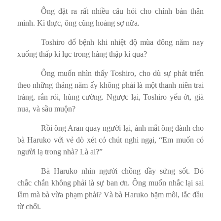
Ông đặt ra rất nhiều câu hỏi cho chính bản thân
mình. Kì thực, ông cũng hoảng sợ nữa.
Toshiro đổ bệnh khi nhiệt độ mùa đông năm nay
xuống thấp kỉ lục trong hàng thập kỉ qua?
Ông muốn nhìn thấy Toshiro, cho dù sự phát triển
theo những tháng năm ấy không phải là một thanh niên trai
tráng, rắn rỏi, hùng cường. Ngược lại, Toshiro yếu ớt, già
nua, và sầu muộn?
Rồi ông Aran quay người lại, ánh mắt ông dành cho
bà Haruko với vẻ dò xét có chút nghi ngại, “Em muốn có
người lạ trong nhà? Là ai?”
Bà Haruko nhìn người chồng đầy sửng sốt. Đó
chắc chắn không phải là sự ban ơn. Ông muốn nhắc lại sai
lầm mà bà vừa phạm phải? Và bà Haruko bặm môi, lắc đầu
từ chối.