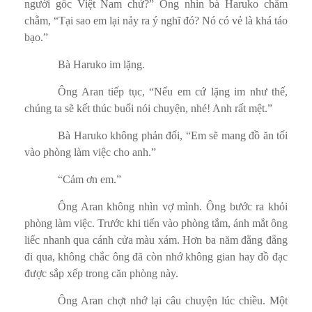
người gốc Việt Nam chứ?” Ông nhìn bà Haruko chằm
chằm, “Tại sao em lại nảy ra ý nghĩ đó? Nó có vẻ là khá táo
bạo.”
Bà Haruko im lặng.
Ông Aran tiếp tục, “Nếu em cứ lặng im như thế,
chúng ta sẽ kết thúc buổi nói chuyện, nhé! Anh rất mệt.”
Bà Haruko không phản đối, “Em sẽ mang đồ ăn tối
vào phòng làm việc cho anh.”
“Cảm ơn em.”
Ông Aran không nhìn vợ mình. Ông bước ra khỏi
phòng làm việc. Trước khi tiến vào phòng tắm, ánh mắt ông
liếc nhanh qua cánh cửa màu xám. Hơn ba năm đằng đẵng
đi qua, không chắc ông đã còn nhớ không gian hay đồ đạc
được sắp xếp trong căn phòng này.
Ông Aran chợt nhớ lại câu chuyện lúc chiều. Một