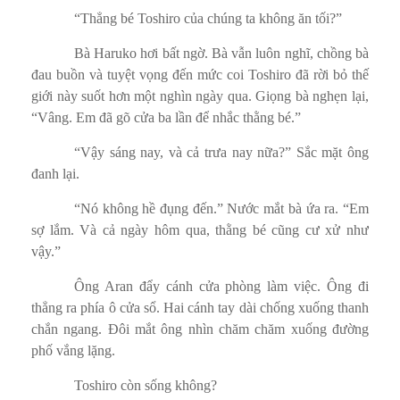
“Thẳng bé Toshiro của chúng ta không ăn tối?”
Bà Haruko hơi bất ngờ. Bà vẫn luôn nghĩ, chồng bà
đau buồn và tuyệt vọng đến mức coi Toshiro đã rời bỏ thế
giới này suốt hơn một nghìn ngày qua. Giọng bà nghẹn lại,
“Vâng. Em đã gõ cửa ba lần để nhắc thằng bé.”
“Vậy sáng nay, và cả trưa nay nữa?” Sắc mặt ông
đanh lại.
“Nó không hề đụng đến.” Nước mắt bà ứa ra. “Em
sợ lắm. Và cả ngày hôm qua, thằng bé cũng cư xử như
vậy.”
Ông Aran đẩy cánh cửa phòng làm việc. Ông đi
thẳng ra phía ô cửa sổ. Hai cánh tay dài chống xuống thanh
chắn ngang. Đôi mắt ông nhìn chăm chăm xuống đường
phố vắng lặng.
Toshiro còn sống không?