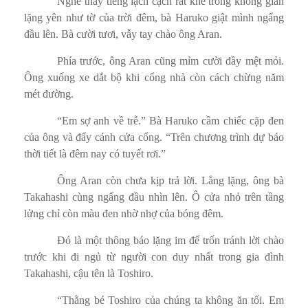
Nghe thấy tiếng lạch cạch rất khẽ trong không gian
lặng yên như tờ của trời đêm, bà Haruko giật mình ngẩng
đầu lên. Bà cười tươi, vẫy tay chào ông Aran.
Phía trước, ông Aran cũng mỉm cười đầy mệt mỏi.
Ông xuống xe dắt bộ khi cổng nhà còn cách chừng năm
mét đường.
“Em sợ anh về trễ.” Bà Haruko cầm chiếc cặp đen
của ông và đẩy cánh cửa cổng. “Trên chương trình dự báo
thời tiết là đêm nay có tuyết rơi.”
Ông Aran còn chưa kịp trả lời. Lẳng lặng, ông bà
Takahashi cùng ngẩng đầu nhìn lên. Ô cửa nhỏ trên tầng
lửng chỉ còn màu đen nhờ nhợ của bóng đêm.
Đó là một thông báo lặng im để trốn tránh lời chào
trước khi đi ngủ từ người con duy nhất trong gia đình
Takahashi, cậu tên là Toshiro.
“Thằng bé Toshiro của chúng ta không ăn tối. Em