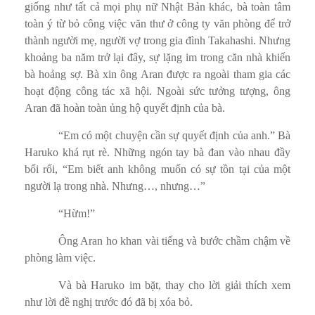
giống như tất cả mọi phụ nữ Nhật Bản khác, bà toàn tâm
toàn ý từ bỏ công việc văn thư ở công ty văn phòng để trở
thành người mẹ, người vợ trong gia đình Takahashi. Nhưng
khoảng ba năm trở lại đây, sự lặng im trong căn nhà khiến
bà hoảng sợ. Bà xin ông Aran được ra ngoài tham gia các
hoạt động công tác xã hội. Ngoài sức tưởng tượng, ông
Aran đã hoàn toàn ủng hộ quyết định của bà.
“Em có một chuyện cần sự quyết định của anh.” Bà
Haruko khá rụt rè. Những ngón tay bà đan vào nhau đầy
bối rối, “Em biết anh không muốn có sự tồn tại của một
người lạ trong nhà. Nhưng…, nhưng…”
“Hừm!”
Ông Aran ho khan vài tiếng và bước chầm chậm về
phòng làm việc.
Và bà Haruko im bặt, thay cho lời giải thích xem
như lời đề nghị trước đó đã bị xóa bỏ.