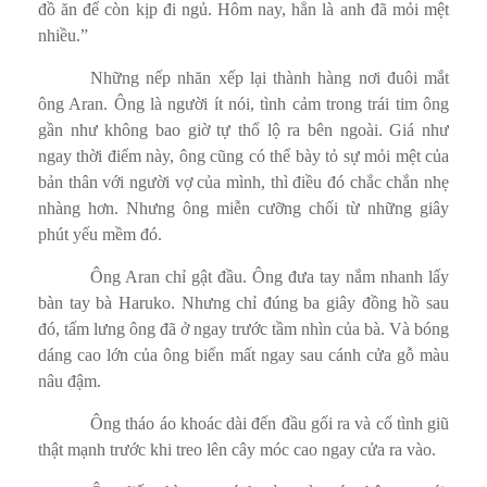
đồ ăn để còn kịp đi ngủ. Hôm nay, hẳn là anh đã mỏi mệt
nhiều.”
Những nếp nhăn xếp lại thành hàng nơi đuôi mắt
ông Aran. Ông là người ít nói, tình cảm trong trái tim ông
gần như không bao giờ tự thổ lộ ra bên ngoài. Giá như
ngay thời điểm này, ông cũng có thể bày tỏ sự mỏi mệt của
bản thân với người vợ của mình, thì điều đó chắc chắn nhẹ
nhàng hơn. Nhưng ông miễn cưỡng chối từ những giây
phút yếu mềm đó.
Ông Aran chỉ gật đầu. Ông đưa tay nắm nhanh lấy
bàn tay bà Haruko. Nhưng chỉ đúng ba giây đồng hồ sau
đó, tấm lưng ông đã ở ngay trước tầm nhìn của bà. Và bóng
dáng cao lớn của ông biến mất ngay sau cánh cửa gỗ màu
nâu đậm.
Ông tháo áo khoác dài đến đầu gối ra và cố tình giũ
thật mạnh trước khi treo lên cây móc cao ngay cửa ra vào.