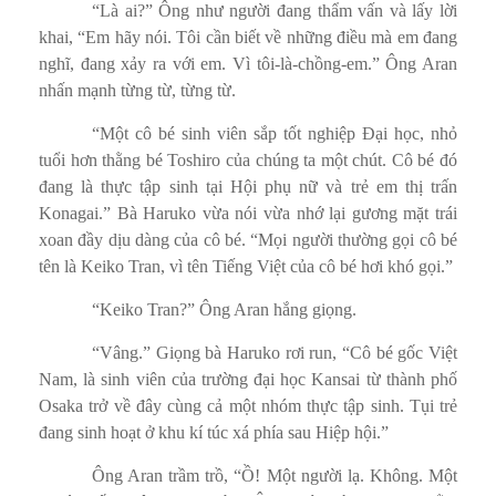
“Là ai?” Ông như người đang thẩm vấn và lấy lời
khai, “Em hãy nói. Tôi cần biết về những điều mà em đang
nghĩ, đang xảy ra với em. Vì tôi-là-chồng-em.” Ông Aran
nhấn mạnh từng từ, từng từ.
“Một cô bé sinh viên sắp tốt nghiệp Đại học, nhỏ
tuổi hơn thằng bé Toshiro của chúng ta một chút. Cô bé đó
đang là thực tập sinh tại Hội phụ nữ và trẻ em thị trấn
Konagai.” Bà Haruko vừa nói vừa nhớ lại gương mặt trái
xoan đầy dịu dàng của cô bé. “Mọi người thường gọi cô bé
tên là Keiko Tran, vì tên Tiếng Việt của cô bé hơi khó gọi.”
“Keiko Tran?” Ông Aran hắng giọng.
“Vâng.” Giọng bà Haruko rơi run, “Cô bé gốc Việt
Nam, là sinh viên của trường đại học Kansai từ thành phố
Osaka trở về đây cùng cả một nhóm thực tập sinh. Tụi trẻ
đang sinh hoạt ở khu kí túc xá phía sau Hiệp hội.”
Ông Aran trầm trồ, “Ồ! Một người lạ. Không. Một