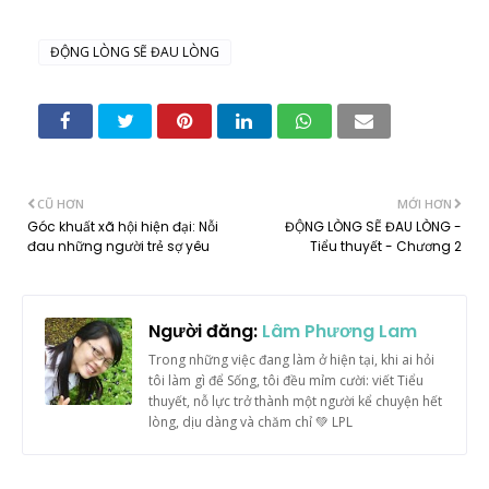
ĐỘNG LÒNG SẼ ĐAU LÒNG
CŨ HƠN
MỚI HƠN
Góc khuất xã hội hiện đại: Nỗi
ĐỘNG LÒNG SẼ ĐAU LÒNG -
đau những người trẻ sợ yêu
Tiểu thuyết - Chương 2
Người đăng:
Lâm Phương Lam
Trong những việc đang làm ở hiện tại, khi ai hỏi
tôi làm gì để Sống, tôi đều mỉm cười: viết Tiểu
thuyết, nỗ lực trở thành một người kể chuyện hết
lòng, dịu dàng và chăm chỉ 💚 LPL