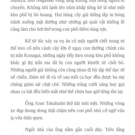
Isahaya, tỉnh Nagasaki vắng lặng không một bóng người di
chuyển. Không khí lạnh lẽo trùm khắp từng kẽ lá như một
khu phố bị bỏ hoang. Hai hàng cây già thẳng tắp in bóng
mình xuống mặt đường như những gã quái vật khổng lồ
càng làm cho hơi thở trong con phố thêm rùng rợn.
Kể từ lúc xảy ra vụ án có một người chết trong tư
thế treo cổ trên cành cây lớn ở ngay con đường chính của
trị trấn Konagai, những ngày tiếp theo trong khu phố không
khác gì thị trấn ma đã bị con người khước từ chối bỏ.
Những người già không còn cùng nhau đi bộ tập thể dục từ
xế chiều. Đám trẻ đi và về sau mỗi ca học đều được ba mẹ
chúng giám sát chặt chẽ. Những tràng cười sảng hay gọi
nhau ca hát đều biến mất như thể chưa bao giờ từng tồn tại.
Ông Aran Takahashi thở dài mỏi mệt. Những vòng
xe đạp thong dong thật chậm trên con phố nhỏ cứ ngỡ vừa
lạ vừa thân quen.
Ngôi nhà của ông nằm gần cuối dãy. Trên tầng