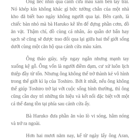
Ông liếc nhìn qua cánh cửa màu xám bên tay trái.
Nó khép kín không khác gì bức tường chắn của một nhà
kho đã biết bao ngày không người qua lại. Bên cạnh, là
chiếc bàn nhỏ mà bà Haruko kê lên để đựng phần cơm, đồ
ăn vặt. Thậm chí, đồ cùng cá nhân, áo quần dơ bẩn hay
sạch sẽ cũng sẽ được trao đổi qua lại giữa hai thế giới sống
dưới cùng một căn hộ qua cánh cửa màu xám.
Ông tháo giày, xếp ngay ngắn nhưng mạnh tay
xuống kệ gỗ. Ông vốn là người điềm đạm, cư xử luôn lịch
thiệp đầy từ tốn. Nhưng ông không thể trở thành kẻ vô hình
trong thế giới kì lạ của Toshiro. Bởi ít nhất, nếu ông không
thể giúp Toshiro trở lại với cuộc sống bình thường, thì ông
cũng cần duy trì những tín hiệu và kết nối đặc biệt với một
cá thể đang tồn tại phía sau cảnh cửa ấy.
Bà Haruko đưa phần ăn vào lò vi sóng, hâm nóng
và trở ra ngoài.
Hơn hai mươi năm nay, kể từ ngày lấy ông Aran,