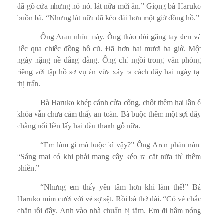
đã gõ cửa nhưng nó nói lát nữa mới ăn.” Giọng bà Haruko
buồn bã. “Nhưng lát nữa đã kéo dài hơn một giờ đồng hồ.”
Ông Aran nhíu mày. Ông tháo đôi găng tay đen và
liếc qua chiếc đồng hồ cũ. Đã hơn hai mươi ba giờ. Một
ngày nặng nề đằng đẵng. Ông chỉ ngồi trong văn phòng
riêng với tập hồ sơ vụ án vừa xảy ra cách đây hai ngày tại
thị trấn.
Bà Haruko khép cánh cửa cổng, chốt thêm hai lần ổ
khóa vẫn chưa cảm thấy an toàn. Bà buộc thêm một sợi dây
chằng nối liền lấy hai đầu thanh gỗ nữa.
“Em làm gì mà buộc kĩ vậy?” Ông Aran phàn nàn,
“Sáng mai có khi phải mang cây kéo ra cắt nữa thì thêm
phiền.”
“Nhưng em thấy yên tâm hơn khi làm thế!” Bà
Haruko mỉm cười với vẻ sợ sệt. Rồi bà thở dài. “Có vẻ chắc
chắn rồi đây. Anh vào nhà chuẩn bị tắm. Em đi hâm nóng