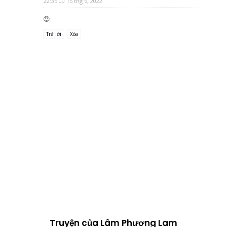
22:35:00 15 thg 6, 2022
😍
Trả lời
Xóa
Truyện của Lâm Phương Lam