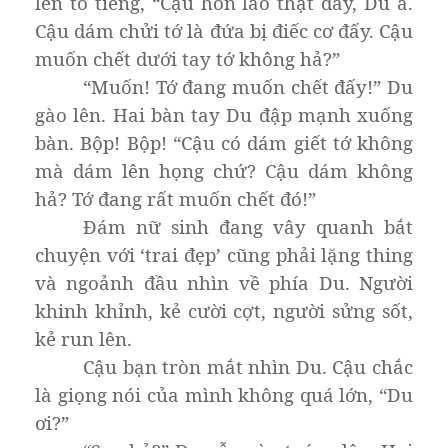
lên to tiếng, “Cậu hỗn láo thật đấy, Du à.
Cậu dám chửi tớ là đứa bị điếc cơ đấy. Cậu
muốn chết dưới tay tớ không hả?”
“Muốn! Tớ đang muốn chết đấy!” Du
gào lên. Hai bàn tay Du đập mạnh xuống
bàn. Bộp! Bộp! “Cậu có dám giết tớ không
mà dám lên họng chứ? Cậu dám không
hả? Tớ đang rất muốn chết đó!”
Đám nữ sinh đang vây quanh bắt
chuyện với ‘trai đẹp’ cũng phải lặng thing
và ngoảnh đầu nhìn về phía Du. Người
khinh khỉnh, kẻ cười cợt, người sửng sốt,
kẻ run lên.
Cậu bạn tròn mắt nhìn Du. Cậu chắc
là giọng nói của mình không quá lớn, “Du
ơi?”