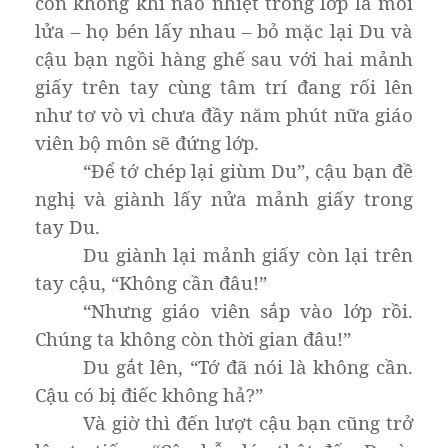
còn không khí náo nhiệt trong lớp là mồi
lửa – họ bén lấy nhau – bỏ mặc lại Du và
cậu bạn ngồi hàng ghế sau với hai mảnh
giấy trên tay cùng tâm trí đang rối lên
như tơ vò vì chưa đầy năm phút nữa giáo
viên bộ môn sẽ đứng lớp.
“Để tớ chép lại giùm Du”, cậu bạn đề
nghị và giành lấy nửa mảnh giấy trong
tay Du.
Du giành lại mảnh giấy còn lại trên
tay cậu, “Không cần đâu!”
“Nhưng giáo viên sắp vào lớp rồi.
Chúng ta không còn thời gian đâu!”
Du gắt lên, “Tớ đã nói là không cần.
Cậu có bị điếc không hả?”
Và giờ thì đến lượt cậu bạn cũng trở