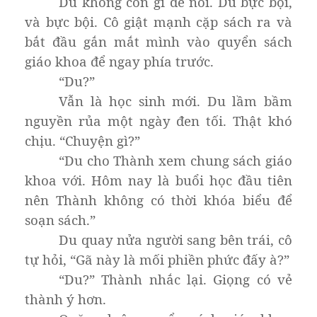
Du không còn gì để nói. Du bực bội,
và bực bội. Cô giật mạnh cặp sách ra và
bắt đầu gắn mắt mình vào quyển sách
giáo khoa để ngay phía trước.
“Du?”
Vẫn là học sinh mới. Du lầm bầm
nguyền rủa một ngày đen tối. Thật khó
chịu. “Chuyện gì?”
“Du cho Thành xem chung sách giáo
khoa với. Hôm nay là buổi học đầu tiên
nên Thành không có thời khóa biểu để
soạn sách.”
Du quay nửa người sang bên trái, cô
tự hỏi, “Gã này là mối phiền phức đấy à?”
“Du?” Thành nhắc lại. Giọng có vẻ
thành ý hơn.