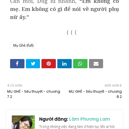
Cắn môi, Dug hi nhanh,
“Em không có
mẹ. Em không có gì để nói về người phụ
nữ ấy.”
{
{
{
Mụ Ghẻ (full)
CŨ HƠN
MỚI HƠN
MỤ GHẺ - tiểu thuyết - chương
MỤ GHẺ - tiểu thuyết - chương
7.2
8.2
Người đăng:
Lâm Phương Lam
Trong những việc đang làm ở hiện tại, khi ai hỏi