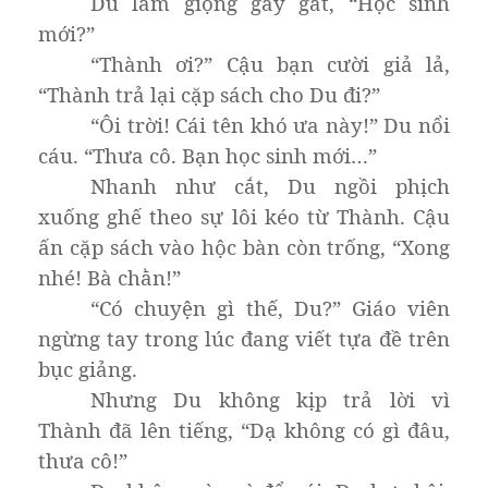
Du làm giọng gay gắt, “Học sinh
mới?”
“Thành ơi?” Cậu bạn cười giả lả,
“Thành trả lại cặp sách cho Du đi?”
“Ôi trời! Cái tên khó ưa này!” Du nổi
cáu. “Thưa cô. Bạn học sinh mới…”
Nhanh như cắt, Du ngồi phịch
xuống ghế theo sự lôi kéo từ Thành. Cậu
ấn cặp sách vào hộc bàn còn trống, “Xong
nhé! Bà chằn!”
“Có chuyện gì thế, Du?” Giáo viên
ngừng tay trong lúc đang viết tựa đề trên
bục giảng.
Nhưng Du không kịp trả lời vì
Thành đã lên tiếng, “Dạ không có gì đâu,
thưa cô!”