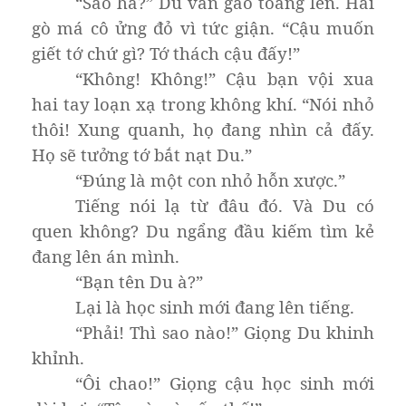
“Sao hả?” Du vẫn gào toáng lên. Hai
gò má cô ửng đỏ vì tức giận. “Cậu muốn
giết tớ chứ gì? Tớ thách cậu đấy!”
“Không! Không!” Cậu bạn vội xua
hai tay loạn xạ trong không khí. “Nói nhỏ
thôi! Xung quanh, họ đang nhìn cả đấy.
Họ sẽ tưởng tớ bắt nạt Du.”
“Đúng là một con nhỏ hỗn xược.”
Tiếng nói lạ từ đâu đó. Và Du có
quen không? Du ngẩng đầu kiếm tìm kẻ
đang lên án mình.
“Bạn tên Du à?”
Lại là học sinh mới đang lên tiếng.
“Phải! Thì sao nào!” Giọng Du khinh
khỉnh.
“Ôi chao!” Giọng cậu học sinh mới