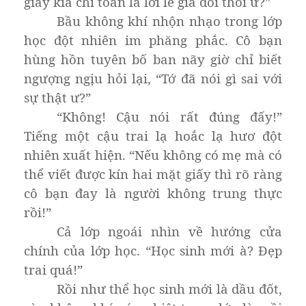
giấy kia chỉ toàn là lời lẽ giả dối thôi ư?”
Bầu không khí nhộn nhạo trong lớp
học đột nhiên im phăng phắc. Cô bạn
hùng hồn tuyên bố ban nãy giờ chỉ biết
ngượng ngịu hỏi lại, “Tớ đã nói gì sai với
sự thật ư?”
“Không! Cậu nói rất đúng đấy!”
Tiếng một cậu trai lạ hoắc lạ hươ đột
nhiên xuất hiện. “Nếu không có mẹ mà có
thể viết được kín hai mặt giấy thì rõ ràng
cô bạn đay là người không trung thực
rồi!”
Cả lớp ngoái nhìn về hướng cửa
chính của lớp học. “Học sinh mới à? Đẹp
trai quá!”
Rồi như thể học sinh mới là dầu đốt,