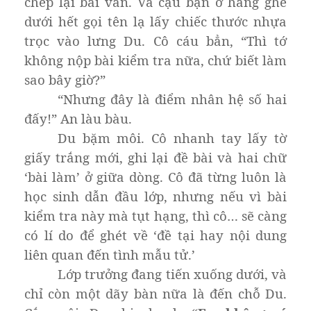
chép lại bài văn. Và cậu bạn ở hàng ghế
dưới hết gọi tên lạ lấy chiếc thước nhựa
trọc vào lưng Du. Cô cáu bẳn, “Thì tớ
không nộp bài kiểm tra nữa, chứ biết làm
sao bây giờ?”
“Nhưng đây là điểm nhân hệ số hai
đấy!” An làu bàu.
Du bặm môi. Cô nhanh tay lấy tờ
giấy trắng mới, ghi lại đề bài và hai chữ
‘bài làm’ ở giữa dòng. Cô đã từng luôn là
học sinh dẫn đầu lớp, nhưng nếu vì bài
kiểm tra này mà tụt hạng, thì cô… sẽ càng
có lí do để ghét về ‘đề tại hay nội dung
liên quan đến tình mẫu tử.’
Lớp trưởng đang tiến xuống dưới, và
chỉ còn một dãy bàn nữa là đến chỗ Du.