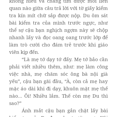
không hiểu và chẳng tìm được mối liên
quan nào giữa câu trả lời với tờ giấy kiểm
tra kín mít chữ sắp được nộp. Du ôm sát
bài kiểm tra của mình trước ngực, như
thể sợ cậu bạn nghịch ngợm này sẽ chộp
nhanh lấy và đọc oang oang trước lớp để
làm trò cười cho đám trẻ trước khi giáo
viên kịp đến.
“Là mẹ tớ dạy tớ đấy. Mẹ tớ bảo cần
phải viết nhiều thêm, như: mẹ làm công
việc nhà, mẹ chăm sóc ông bà nội già
yếu”, cậu bạn gãi đầu, “À, còn cả mẹ hay
mặc áo dài khi đi dạy, khuôn mặt mẹ thế
nào… Ôi! Nhiều lắm. Thế còn mẹ Du thì
sao?”
Ánh mắt cậu bạn gắn chặt lấy bài