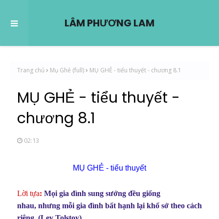
LÂM PHƯƠNG LAM
Trang chủ
Mụ Ghẻ (full)
MỤ GHẺ - tiểu thuyết - chương 8.1
MỤ GHẺ - tiểu thuyết -
chương 8.1
02:13
MỤ GHẺ - tiểu thuyết
Lời tựa
:
Mọi gia đình sung sướng đều giống
nhau,
nhưng mỗi gia đình bất hạnh lại khổ sở theo cách
riêng. (
Lev Tolstoy)