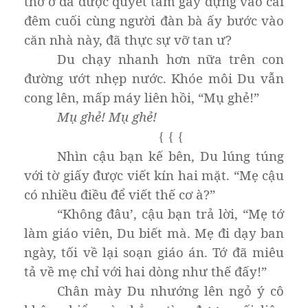
thờ ơ đã được quyết tâm gây dựng vào cái
đêm cuối cùng người đàn bà ấy bước vào
căn nhà này, đã thực sự vỡ tan ư?
Du chạy nhanh hơn nữa trên con
đường ướt nhẹp nước. Khóe môi Du vẫn
cong lên, mấp máy liên hồi, “Mụ ghẻ!”
Mụ ghẻ! Mụ ghẻ!
{
{
{
Nhìn cậu bạn kế bên, Du lúng túng
với tờ giấy được viết kín hai mặt. “Mẹ cậu
có nhiều điều để viết thế cơ à?”
“Không đâu’, cậu bạn trả lời, “Mẹ tớ
làm giáo viên, Du biết mà. Mẹ đi dạy ban
ngày, tối về lại soạn giáo án. Tớ đã miêu
tả về mẹ chỉ với hai dòng như thế đấy!”
Chân mày Du nhướng lên ngỏ ý cô