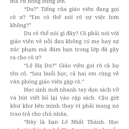
má cứ nóng bừng lên.
“Du?” Tiếng của giáo viên đang gọi
cô ư? “Em có thể nói rõ sự việc hơn
không?”
Du có thể nói gì đây? Cô phải nói với
giáo viên về nỗi đau không có mẹ hay sự
xúc phạm mà đám bạn trong lớp đã gây
ra cho cô ư?
“Lệ Hạ Du?” Giáo viên gọi rõ cả họ
tên cô. “Sau buổi học, cả hai em cùng về
văn phòng giáo viên gặp cô.”
Học sinh mới nhanh tay dọn sách vở
và bút viết bỏ lại vào cặp sách. Cậu giữ
khư khư bên mình thay vì phải mang nó
trao trả cho chủ nhân.
“Đây là bạn Lê Nhất Thành. Học