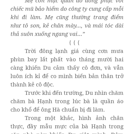
Mẹ còn mặc quần áo đồng phục với
chiếc mũ bảo hiểm do công ty cung cấp mỗi
khi đi làm. Mẹ cũng thường trang điểm
như tô son, kẻ chân mày…, và mái tóc dài
thả suôn xuống ngang vai…”
{
{
{
Trời đông lạnh giá cùng cơn mưa
phùn bay lất phất vào tháng mười hai
càng khiến Du cảm thấy cô đơn, và vẫn
luôn ích kỉ để co mình biến bản thân trở
thành kẻ cô độc.
Trước khi đến trường, Du nhìn chăm
chăm bà Hạnh trong lúc bà là quần áo
cho khổ để ông Hà chuẩn bị đi làm.
Trong một khắc, hình ảnh chân
thực, đầy mẫu mực của bà Hạnh trong