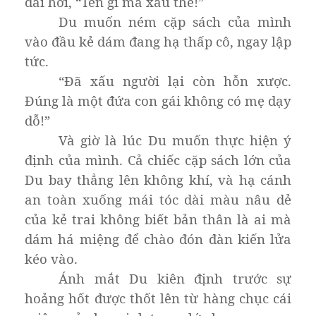
dài hơi, “Tên gì mà xấu thế!”
Du muốn ném cặp sách của mình
vào đầu kẻ dám đang hạ thấp cô, ngay lập
tức.
“Đã xấu người lại còn hỗn xược.
Đúng là một đứa con gái không có mẹ dạy
dỗ!”
Và giờ là lúc Du muốn thực hiện ý
định của mình. Cả chiếc cặp sách lớn của
Du bay thẳng lên không khí, và hạ cánh
an toàn xuống mái tóc dài màu nâu dẻ
của kẻ trai không biết bản thân là ai mà
dám há miệng để chào đón đàn kiến lửa
kéo vào.
Ánh mắt Du kiên định trước sự
hoảng hốt được thốt lên từ hàng chục cái