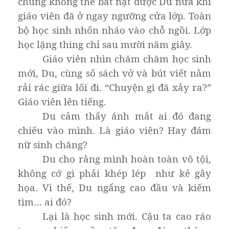
chúng không thể bắt nạt được Du nữa khi
giáo viên đã ở ngay ngưỡng cửa lớp. Toàn
bộ học sinh nhốn nháo vào chỗ ngồi. Lớp
học lặng thing chỉ sau mười năm giây.
Giáo viên nhìn chăm chăm học sinh
mới, Du, cùng số sách vở và bút viết nằm
rải rác giữa lối đi. “Chuyện gì đã xảy ra?”
Giáo viên lên tiếng.
Du cảm thấy ánh mắt ai đó đang
chiếu vào mình. Là giáo viên? Hay đám
nữ sinh chăng?
Du cho rằng mình hoàn toàn vô tội,
không cớ gì phải khép lép như kẻ gây
họa. Vì thế, Du ngẩng cao đầu và kiếm
tìm… ai đó?
Lại là học sinh mới. Cậu ta cao ráo