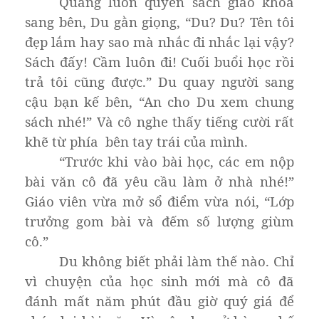
Quăng luôn quyển sách giáo khoa
sang bên, Du gằn giọng, “Du? Du? Tên tôi
đẹp lắm hay sao mà nhắc đi nhắc lại vậy?
Sách đấy! Cầm luôn đi! Cuối buổi học rồi
trả tôi cũng được.” Du quay người sang
cậu bạn kế bên, “An cho Du xem chung
sách nhé!” Và cô nghe thấy tiếng cười rất
khẽ từ phía bên tay trái của mình.
“Trước khi vào bài học, các em nộp
bài văn cô đã yêu cầu làm ở nhà nhé!”
Giáo viên vừa mở sổ điểm vừa nói, “Lớp
trưởng gom bài và đếm số lượng giùm
cô.”
Du không biết phải làm thế nào. Chỉ
vì chuyện của học sinh mới mà cô đã
đánh mất năm phút đầu giờ quý giá để