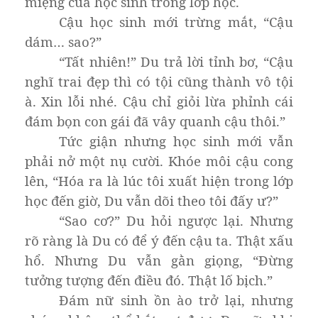
miệng của học sinh trong lớp học.
Cậu học sinh mới trừng mắt, “Cậu
dám… sao?”
“Tất nhiên!” Du trả lời tỉnh bơ, “Cậu
nghĩ trai đẹp thì có tội cũng thành vô tội
à. Xin lỗi nhé. Cậu chỉ giỏi lừa phỉnh cái
đám bọn con gái đã vây quanh cậu thôi.”
Tức giận nhưng học sinh mới vẫn
phải nở một nụ cười. Khóe môi cậu cong
lên, “Hóa ra là lúc tôi xuất hiện trong lớp
học đến giờ, Du vẫn dõi theo tôi đấy ư?”
“Sao cơ?” Du hỏi ngược lại. Nhưng
rõ ràng là Du có để ý đến cậu ta. Thật xấu
hổ. Nhưng Du vẫn gằn giọng, “Đừng
tưởng tượng đến điều đó. Thật lố bịch.”
Đám nữ sinh ồn ào trở lại, nhưng