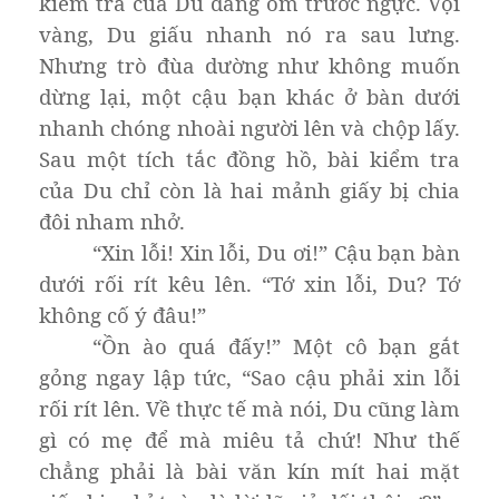
kiểm tra của Du đang ôm trước ngực. Vội
vàng, Du giấu nhanh nó ra sau lưng.
Nhưng trò đùa dường như không muốn
dừng lại, một cậu bạn khác ở bàn dưới
nhanh chóng nhoài người lên và chộp lấy.
Sau một tích tắc đồng hồ, bài kiểm tra
của Du chỉ còn là hai mảnh giấy bị chia
đôi nham nhở.
“Xin lỗi! Xin lỗi, Du ơi!” Cậu bạn bàn
dưới rối rít kêu lên. “Tớ xin lỗi, Du? Tớ
không cố ý đâu!”
“Ồn ào quá đấy!” Một cô bạn gắt
gỏng ngay lập tức, “Sao cậu phải xin lỗi
rối rít lên. Về thực tế mà nói, Du cũng làm
gì có mẹ để mà miêu tả chứ! Như thế
chẳng phải là bài văn kín mít hai mặt