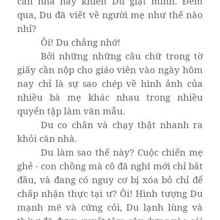
căn nhà này khiến Du giật mình. Đêm
qua, Du đã viết về người mẹ như thế nào
nhỉ?
Ôi! Du chẳng nhớ!
Bởi những những câu chữ trong tờ
giấy cần nộp cho giáo viên vào ngày hôm
nay chỉ là sự sao chép về hình ảnh của
nhiều bà mẹ khác nhau trong nhiều
quyển tập làm văn mẫu.
Du co chân và chạy thật nhanh ra
khỏi căn nhà.
Du làm sao thế này? Cuộc chiến mẹ
ghẻ - con chồng mà cô đã nghĩ mới chỉ bắt
đầu, và đang có nguy cơ bị xóa bỏ chỉ để
chấp nhận thực tại ư? Ôi! Hình tượng Du
mạnh mẽ và cứng cỏi, Du lạnh lùng và