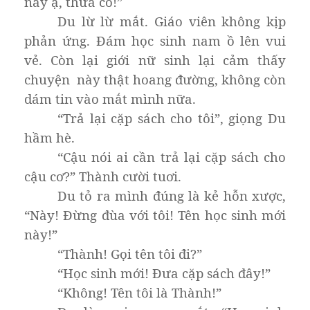
này ạ, thưa cô!”
Du lừ lừ mắt. Giáo viên không kịp
phản ứng. Đám học sinh nam ồ lên vui
vẻ. Còn lại giới nữ sinh lại cảm thấy
chuyện này thật hoang đường, không còn
dám tin vào mắt mình nữa.
“Trả lại cặp sách cho tôi”, giọng Du
hầm hè.
“Cậu nói ai cần trả lại cặp sách cho
cậu cơ?” Thành cười tuơi.
Du tỏ ra mình đúng là kẻ hỗn xược,
“Này! Đừng đùa với tôi! Tên học sinh mới
này!”
“Thành! Gọi tên tôi đi?”
“Học sinh mới! Đưa cặp sách đây!”
“Không! Tên tôi là Thành!”