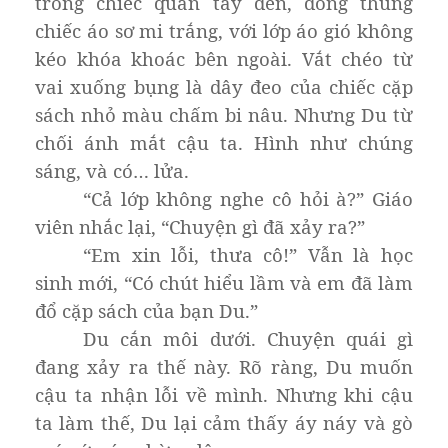
trong chiếc quần tây đen, đóng thùng
chiếc áo sơ mi trắng, với lớp áo gió không
kéo khóa khoác bên ngoài. Vắt chéo từ
vai xuống bụng là dây đeo của chiếc cặp
sách nhỏ màu chấm bi nâu. Nhưng Du từ
chối ánh mắt cậu ta. Hình như chúng
sáng, và có… lửa.
“Cả lớp không nghe cô hỏi à?” Giáo
viên nhắc lại, “Chuyện gì đã xảy ra?”
“Em xin lỗi, thưa cô!” Vẫn là học
sinh mới, “Có chút hiểu lầm và em đã làm
đổ cặp sách của bạn Du.”
Du cắn môi dưới. Chuyện quái gì
đang xảy ra thế này. Rõ ràng, Du muốn
cậu ta nhận lỗi về mình. Nhưng khi cậu
ta làm thế, Du lại cảm thấy áy náy và gò