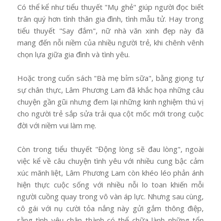
Có thể kể như tiểu thuyết "Mụ ghẻ" giúp người đọc biết
trân quý hơn tình thân gia đình, tình mẫu tử. Hay trong
tiểu thuyết "Say đắm", nữ nhà văn xinh đẹp này đã
mang đến nỗi niềm của nhiều người trẻ, khi chênh vênh
chọn lựa giữa gia đình và tình yêu.
Hoặc trong cuốn sách "Bà mẹ bỉm sữa", bằng giọng tự
sự chân thực, Lâm Phương Lam đã khắc họa những câu
chuyện gần gũi nhưng đem lại những kinh nghiệm thú vị
cho người trẻ sắp sửa trải qua cột mốc mới trong cuộc
đời với niềm vui làm mẹ.
Còn trong tiểu thuyết "Động lòng sẽ đau lòng", ngoài
việc kể về câu chuyện tình yêu với nhiều cung bậc cảm
xúc mãnh liệt, Lâm Phương Lam còn khéo léo phản ánh
hiện thực cuộc sống với nhiều nỗi lo toan khiến mỗi
người cuồng quay trong vô vàn áp lực. Nhưng sau cùng,
cô gái với nụ cười tỏa nắng này gửi gắm thông điệp,
rằng tình yêu chân thành có thể chữa lành những tổn