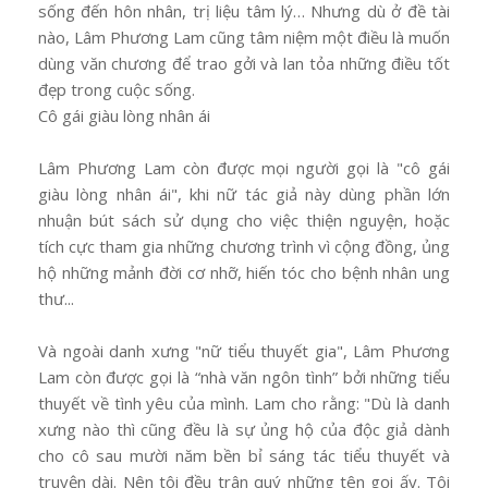
sống đến hôn nhân, trị liệu tâm lý… Nhưng dù ở đề tài
nào, Lâm Phương Lam cũng tâm niệm một điều là muốn
dùng văn chương để trao gởi và lan tỏa những điều tốt
đẹp trong cuộc sống.
Cô gái giàu lòng nhân ái
Lâm Phương Lam còn được mọi người gọi là "cô gái
giàu lòng nhân ái", khi nữ tác giả này dùng phần lớn
nhuận bút sách sử dụng cho việc thiện nguyện, hoặc
tích cực tham gia những chương trình vì cộng đồng, ủng
hộ những mảnh đời cơ nhỡ, hiến tóc cho bệnh nhân ung
thư...
Và ngoài danh xưng "nữ tiểu thuyết gia", Lâm Phương
Lam còn được gọi là “nhà văn ngôn tình” bởi những tiểu
thuyết về tình yêu của mình. Lam cho rằng: "Dù là danh
xưng nào thì cũng đều là sự ủng hộ của độc giả dành
cho cô sau mười năm bền bỉ sáng tác tiểu thuyết và
truyện dài. Nên tôi đều trân quý những tên gọi ấy. Tôi