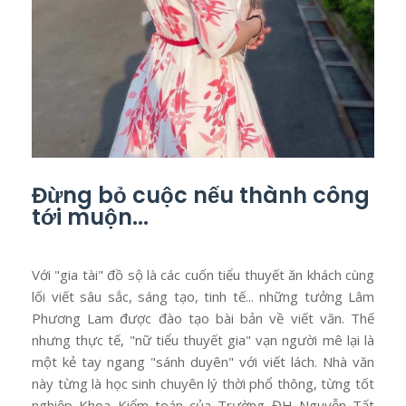
Đừng bỏ cuộc nếu thành công
tới muộn...
Với "gia tài" đồ sộ là các cuốn tiểu thuyết ăn khách cùng
lối viết sâu sắc, sáng tạo, tinh tế... những tưởng Lâm
Phương Lam được đào tạo bài bản về viết văn. Thế
nhưng thực tế, "nữ tiểu thuyết gia" vạn người mê lại là
một kẻ tay ngang "sánh duyên" với viết lách. Nhà văn
này từng là học sinh chuyên lý thời phổ thông, từng tốt
nghiệp Khoa Kiểm toán của Trường ĐH Nguyễn Tất