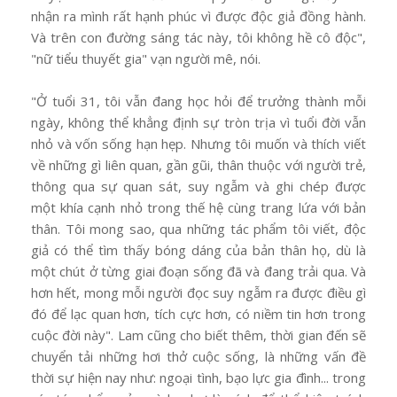
nhận ra mình rất hạnh phúc vì được độc giả đồng hành.
Và trên con đường sáng tác này, tôi không hề cô độc",
"nữ tiểu thuyết gia" vạn người mê, nói.
"Ở tuổi 31, tôi vẫn đang học hỏi để trưởng thành mỗi
ngày, không thể khẳng định sự tròn trịa vì tuổi đời vẫn
nhỏ và vốn sống hạn hẹp. Nhưng tôi muốn và thích viết
về những gì liên quan, gần gũi, thân thuộc với người trẻ,
thông qua sự quan sát, suy ngẫm và ghi chép được
một khía cạnh nhỏ trong thế hệ cùng trang lứa với bản
thân. Tôi mong sao, qua những tác phẩm tôi viết, độc
giả có thể tìm thấy bóng dáng của bản thân họ, dù là
một chút ở từng giai đoạn sống đã và đang trải qua. Và
hơn hết, mong mỗi người đọc suy ngẫm ra được điều gì
đó để lạc quan hơn, tích cực hơn, có niềm tin hơn trong
cuộc đời này". Lam cũng cho biết thêm, thời gian đến sẽ
chuyển tải những hơi thở cuộc sống, là những vấn đề
thời sự hiện nay như: ngoại tình, bạo lực gia đình... trong