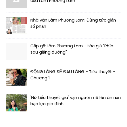
của Lâm Phương Lam
Nhà văn Lâm Phương Lam: Đừng tức giận
số phận
Gặp gỡ Lâm Phương Lam - tác giả "Phía
sau giảng đường"
ĐỘNG LÒNG SẼ ĐAU LÒNG - Tiểu thuyết -
Chương 1
'Nữ tiểu thuyết gia' vạn người mê lên án nạn
bạo lực gia đình