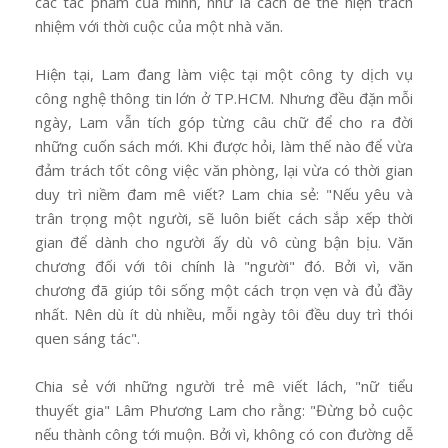
các tác phẩm của mình, như là cách để thể hiện trách
nhiệm với thời cuộc của một nhà văn.
Hiện tại, Lam đang làm việc tại một công ty dịch vụ
công nghệ thông tin lớn ở TP.HCM. Nhưng đều đặn mỗi
ngày, Lam vẫn tích góp từng câu chữ để cho ra đời
những cuốn sách mới. Khi được hỏi, làm thế nào để vừa
đảm trách tốt công việc văn phòng, lại vừa có thời gian
duy trì niềm đam mê viết? Lam chia sẻ: "Nếu yêu và
trân trọng một người, sẽ luôn biết cách sắp xếp thời
gian để dành cho người ấy dù vô cùng bận bịu. Văn
chương đối với tôi chính là "người" đó. Bởi vì, văn
chương đã giúp tôi sống một cách trọn vẹn và đủ đầy
nhất. Nên dù ít dù nhiều, mỗi ngày tôi đều duy trì thói
quen sáng tác".
Chia sẻ với những người trẻ mê viết lách, "nữ tiểu
thuyết gia" Lâm Phương Lam cho rằng: "Đừng bỏ cuộc
nếu thành công tới muộn. Bởi vì, không có con đường dễ