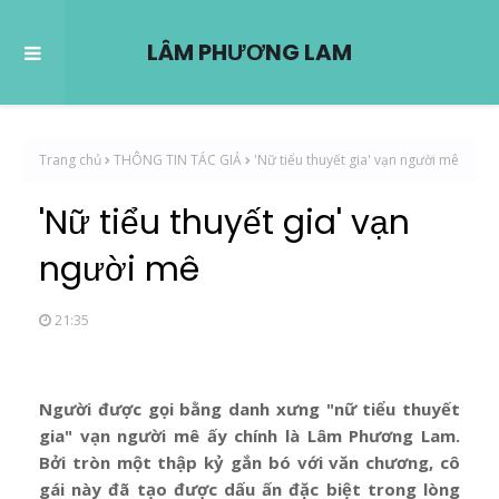
LÂM PHƯƠNG LAM
Trang chủ
THÔNG TIN TÁC GIẢ
'Nữ tiểu thuyết gia' vạn người mê
'Nữ tiểu thuyết gia' vạn
người mê
21:35
Người được gọi bằng danh xưng "nữ tiểu thuyết
gia" vạn người mê ấy chính là Lâm Phương Lam.
Bởi tròn một thập kỷ gắn bó với văn chương, cô
gái này đã tạo được dấu ấn đặc biệt trong lòng