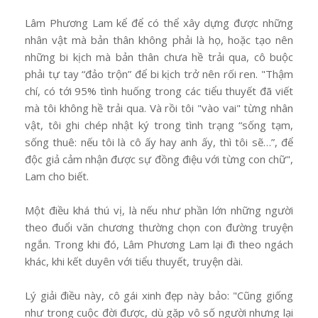
Lâm Phương Lam kể để có thể xây dựng được những
nhân vật mà bản thân không phải là họ, hoặc tạo nên
những bi kịch mà bản thân chưa hề trải qua, cô buộc
phải tự tay “đảo trộn” để bi kịch trở nên rối ren. "Thậm
chí, có tới 95% tình huống trong các tiểu thuyết đã viết
mà tôi không hề trải qua. Và rồi tôi "vào vai" từng nhân
vật, tôi ghi chép nhật ký trong tình trạng “sống tạm,
sống thuê: nếu tôi là cô ấy hay anh ấy, thì tôi sẽ…”, để
độc giả cảm nhận được sự đồng điệu với từng con chữ",
Lam cho biết.
Một điều khá thú vị, là nếu như phần lớn những người
theo đuổi văn chương thường chọn con đường truyện
ngắn. Trong khi đó, Lâm Phương Lam lại đi theo ngách
khác, khi kết duyên với tiểu thuyết, truyện dài.
Lý giải điều này, cô gái xinh đẹp này bảo: "Cũng giống
như trong cuộc đời được, dù gặp vô số người nhưng lại