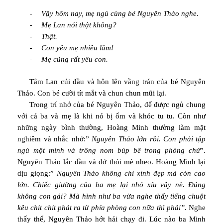
-
Vậy hôm nay, mẹ ngủ cùng bé Nguyên Thảo nghe.
-
Mẹ Lan nói thật không?
-
Thật.
-
Con yêu mẹ nhiều lắm!
-
Mẹ cũng rất yêu con.
Tâm Lan cúi đầu và hôn lên vầng trán của bé Nguyên
Thảo. Con bé cười tít mắt và chun chun mũi lại.
Trong trí nhớ của bé Nguyên Thảo, để được ngủ chung
với cả ba và mẹ là khi nó bị ốm và khóc tu tu. Còn như
những ngày bình thường, Hoàng Minh thường làm mặt
nghiêm và nhắc nhở:”
Nguyên Thảo lớn rồi. Con phải tập
ngủ một mình và trông nom búp bê trong phòng chứ
”.
Nguyên Thảo lắc đầu và dở thói mè nheo. Hoàng Minh lại
dịu giọng:”
Nguyên Thảo không chỉ xinh đẹp mà còn cao
lớn. Chiếc giường của ba mẹ lại nhỏ xíu vậy nè. Đúng
không con gái? Mà hình như ba vừa nghe thấy tiếng chuột
kêu chit chit phát ra từ phía phòng con nữa thì phải”.
Nghe
thấy thế, Nguyên Thảo hớt hải chạy đi. Lúc nào ba Minh