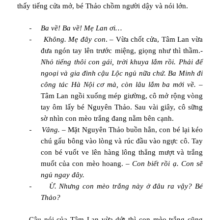
thấy tiếng cửa mở, bé Thảo chồm người dậy và nói lớn.
-
Ba về! Ba về! Mẹ Lan ơi…
-
Không. Mẹ đây con
. – Vừa chốt cửa, Tâm Lan vừa
đưa ngón tay lên trước miệng, giọng như thì thầm.-
Nhỏ tiếng thôi con gái, trời khuya lắm rồi. Phải để
ngoại và gia đình cậu Lộc ngủ nữa chứ. Ba Minh đi
công tác Hà Nội cơ mà, còn lâu lắm ba mới về.
–
Tâm Lan ngồi xuống mép giường, cô mở rộng vòng
tay ôm lấy bé Nguyên Thảo. Sau vài giây, cô sững
sờ nhìn con mèo trắng đang nằm bên cạnh.
-
Vâng.
– Mặt Nguyên Thảo buồn hẳn, con bé lại kéo
chú gấu bông vào lòng và rúc đầu vào ngực cô. Tay
con bé vuốt ve lên hàng lông thẳng mượt và trắng
muốt của con mèo hoang. –
Con biết rồi ạ. Con sẽ
ngủ ngay đây.
-
Ừ. Nhưng con mèo trắng này ở đâu ra vậy? Bé
Thảo?
Câu nói của Tâm Lan vừa dứt thì con mèo trắng cũng