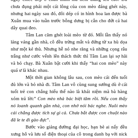
chưa đụng phải một cái lông của con mèo đáng ghét này,
nhưng hai ngày sau đó, đôi dép có in hình hoa lan được bà
Xuân mua vào tuần trước bỗng dưng bị cắn cho đứt cả hai
dây quai đeo.
Tâm Lan căm ghét loài mèo từ đó. Mỗi lần thấy nó
lảng vảng gần nhà, cô đều trừng mắt và đứng từ xa hù dọa
như một kẻ thù. Nhưng hễ nó nhe răng và những cọng râu
trắng như cước vểnh lên thách thức thì Tâm Lan lại sợ hãi
và bỏ chạy. Bà Xuân bật cười khi thấy “hai con mèo” này
quá ư là khác nhau.
Một thời gian không lâu sau, con mèo cái đến tuổi
đủ lớn và bỏ nhà đi. Tâm Lan vô cùng sung sướng dù ở cái
tuổi trẻ con chẳng hiểu thế nào là khái niệm mà bà hàng
xóm trả lời:”
Con mèo nhà bác biệt tăm rồi. Nếu con thấy
nó loanh quanh gần nhà, con nhớ nói bác nghe. Nuôi mèo
cái chẳng được tích sự gì cả. Chưa bắt được con chuột nào
đã le te đi gào đực
”.
Bước vào giảng đường đại học, bạn bè ai nấy đều
xưng hô và lưu số điện thoại của cô trong danh bạ với nick