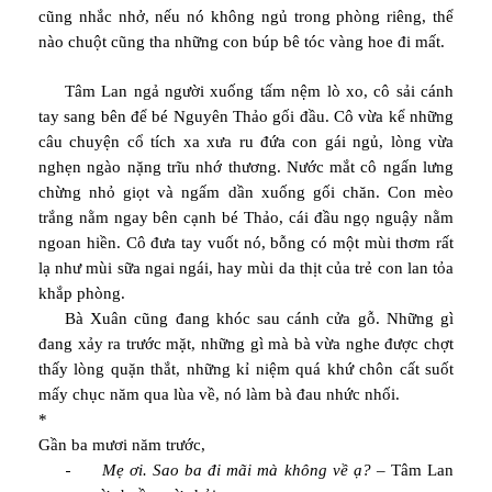
cũng nhắc nhở, nếu nó không ngủ trong phòng riêng, thể
nào chuột cũng tha những con búp bê tóc vàng hoe đi mất.
Tâm Lan ngả người xuống tấm nệm lò xo, cô sải cánh
tay sang bên để bé Nguyên Thảo gối đầu. Cô vừa kể những
câu chuyện cổ tích xa xưa ru đứa con gái ngủ, lòng vừa
nghẹn ngào nặng trĩu nhớ thương. Nước mắt cô ngấn lưng
chừng nhỏ giọt và ngấm dần xuống gối chăn. Con mèo
trắng nằm ngay bên cạnh bé Thảo, cái đầu ngọ nguậy nằm
ngoan hiền. Cô đưa tay vuốt nó, bỗng có một mùi thơm rất
lạ như mùi sữa ngai ngái, hay mùi da thịt của trẻ con lan tỏa
khắp phòng.
Bà Xuân cũng đang khóc sau cánh cửa gỗ. Những gì
đang xảy ra trước mặt, những gì mà bà vừa nghe được chợt
thấy lòng quặn thắt, những kỉ niệm quá khứ chôn cất suốt
mấy chục năm qua lùa về, nó làm bà đau nhức nhối.
*
Gần ba mươi năm trước,
-
Mẹ ơi. Sao ba đi mãi mà không về ạ?
– Tâm Lan