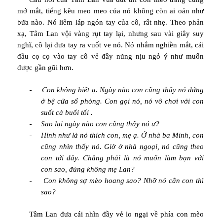
mở mắt, tiếng kêu meo meo của nó không còn ai oán như
bữa nào. Nó liếm láp ngón tay của cô, rất nhẹ. Theo phản
xạ, Tâm Lan vội vàng rụt tay lại, nhưng sau vài giây suy
nghĩ, cô lại đưa tay ra vuốt ve nó. Nó nhắm nghiền mắt, cái
đầu cọ cọ vào tay cô vẻ đầy nũng nịu ngỏ ý như muốn
được gần gũi hơn.
-
Con không biết ạ. Ngày nào con cũng thấy nó đứng
ở bệ cửa sổ phòng. Con gọi nó, nó vô chơi với con
suốt cả buổi tối .
-
Sao lại ngày nào con cũng thấy nó ư?
-
Hình như là nó thích con, mẹ ạ. Ở nhà ba Minh, con
cũng nhìn thấy nó. Giờ ở nhà ngoại, nó cũng theo
con tới đây. Chẳng phải là nó muốn làm bạn với
con sao, đúng không mẹ Lan?
-
Con không sợ mèo hoang sao? Nhỡ nó cắn con thì
sao?
Tâm Lan đưa cái nhìn đầy vẻ lo ngại về phía con mèo