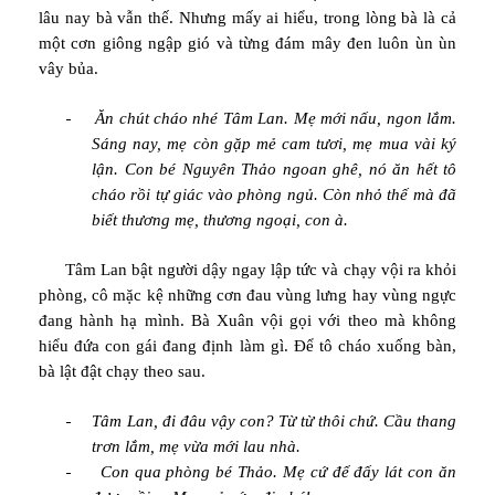
lâu nay bà vẫn thế. Nhưng mấy ai hiểu, trong lòng bà là cả
một cơn giông ngập gió và từng đám mây đen luôn ùn ùn
vây bủa.
-
Ăn chút cháo nhé Tâm Lan. Mẹ mới nấu, ngon lắm.
Sáng nay, mẹ còn gặp mẻ cam tươi, mẹ mua vài ký
lận. Con bé Nguyên Thảo ngoan ghê, nó ăn hết tô
cháo rồi tự giác vào phòng ngủ. Còn nhỏ thế mà đã
biết thương mẹ, thương ngoại, con à.
Tâm Lan bật người dậy ngay lập tức và chạy vội ra khỏi
phòng, cô mặc kệ những cơn đau vùng lưng hay vùng ngực
đang hành hạ mình. Bà Xuân vội gọi với theo mà không
hiểu đứa con gái đang định làm gì. Để tô cháo xuống bàn,
bà lật đật chạy theo sau.
-
Tâm Lan, đi đâu vậy con? Từ từ thôi chứ. Cầu thang
trơn lắm, mẹ vừa mới lau nhà.
-
Con qua phòng bé Thảo. Mẹ cứ để đấy lát con ăn