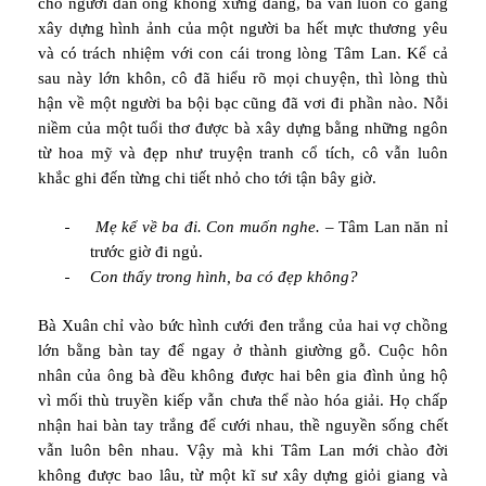
cho người đàn ông không xứng đáng, bà vẫn luôn cố gắng
xây dựng hình ảnh của một người ba hết mực thương yêu
và có trách nhiệm với con cái trong lòng Tâm Lan. Kể cả
sau này lớn khôn, cô đã hiểu rõ mọi chuyện, thì lòng thù
hận về một người ba bội bạc cũng đã vơi đi phần nào. Nỗi
niềm của một tuổi thơ được bà xây dựng bằng những ngôn
từ hoa mỹ và đẹp như truyện tranh cổ tích, cô vẫn luôn
khắc ghi đến từng chi tiết nhỏ cho tới tận bây giờ.
-
Mẹ kể về ba đi. Con muốn nghe.
– Tâm Lan năn nỉ
trước giờ đi ngủ.
-
Con thấy trong hình, ba có đẹp không?
Bà Xuân chỉ vào bức hình cưới đen trắng của hai vợ chồng
lớn bằng bàn tay để ngay ở thành giường gỗ. Cuộc hôn
nhân của ông bà đều không được hai bên gia đình ủng hộ
vì mối thù truyền kiếp vẫn chưa thể nào hóa giải. Họ chấp
nhận hai bàn tay trắng để cưới nhau, thề nguyền sống chết
vẫn luôn bên nhau. Vậy mà khi Tâm Lan mới chào đời
không được bao lâu, từ một kĩ sư xây dựng giỏi giang và