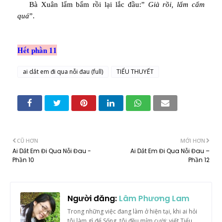
Bà Xuân lẩm bẩm rồi lại lắc đầu:”
Già rồi, lẩm cẩm
quá
”.
Hết phần 11
ai dắt em đi qua nỗi đau (full)
TIỂU THUYẾT
CŨ HƠN
MỚI HƠN
Ai Dắt Em Đi Qua Nỗi Đau -
Ai Dắt Em Đi Qua Nỗi Đau –
Phần 10
Phần 12
Người đăng:
Lâm Phương Lam
Trong những việc đang làm ở hiện tại, khi ai hỏi
tôi làm gì để Sống, tôi đều mỉm cười: viết Tiểu