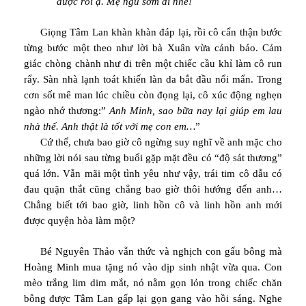
được rồi ạ. Mẹ ngủ sớm đi nhé!
Giọng Tâm Lan khàn khàn đáp lại, rồi cô cẩn thận bước
từng bước một theo như lời bà Xuân vừa cảnh báo. Cảm
giác chòng chành như đi trên một chiếc cầu khỉ làm cô run
rẩy. Sàn nhà lạnh toát khiến làn da bắt đầu nổi mẩn. Trong
cơn sốt mê man lúc chiều còn đọng lại, cô xúc động nghẹn
ngào nhớ thương:”
Anh Minh, sao bữa nay lại giúp em lau
nhà thế. Anh thật là tốt với mẹ con em…
”
Cứ thế, chưa bao giờ cô ngừng suy nghĩ về anh mặc cho
những lời nói sau từng buổi gặp mặt đều có “độ sát thương”
quá lớn. Vẫn mãi một tình yêu như vậy, trái tim cô dẫu có
đau quặn thắt cũng chẳng bao giờ thôi hướng đến anh…
Chẳng biết tới bao giờ, linh hồn cô và linh hồn anh mới
được quyện hòa làm một?
Bé Nguyên Thảo vẫn thức và nghịch con gấu bông mà
Hoàng Minh mua tặng nó vào dịp sinh nhật vừa qua. Con
mèo trắng lim dim mắt, nó nằm gọn lỏn trong chiếc chăn
bông được Tâm Lan gấp lại gọn gang vào hồi sáng. Nghe