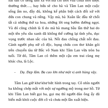
hải sản có tiếng tăm xa vời mà chỉ thời vua chúa mới được
thưởng thức…, hay hứa sẽ cho bà và Tâm Lan một cuộc
sống ấm no, đầy đủ, không kể phân biệt cách đối xử với
đứa con chung và riêng. Vậy mà, bà Xuân lắc đầu từ chối
tất cả những thứ xa hoa, những lời ong bướm đường ngọt.
Và đó cũng chính là lí do mà bà mang bầu lần thứ hai do
một tên yêu râu xanh đã không thể cưỡng lại tình yêu, dục
vọng trước nhan sắc của bà. Nỗi đau chồng chất nỗi đau.
Cảnh người phụ nữ cô độc, bụng chửa con thơ khăn gói
trên chuyến tàu từ Bắc vô Nam khi Tâm Lan vừa tròn ba
tuổi. Từ đó, Tâm Lan có thêm một cậu em trai cùng mẹ
khác cha, là Lộc.
-
Dạ. Đẹp lắm. Ba cao lớn như một vị anh hùng vậy
.
Tâm
Lan giữ khư khư bức hình trong tay. Cô nhìn người
ba không chớp mắt với một sự ngưỡng mộ trong mơ hồ. Từ
khi Tâm Lan biết gọi ba, gọi mẹ thì người đàn ông ấy đã
biến mất khỏi cuộc đời cô và chưa một lần xuất hiện.