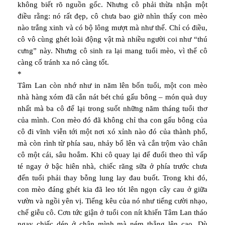
không biết rõ nguồn gốc. Nhưng cô phải thừa nhận một
điều rằng: nó rất đẹp, cô chưa bao giờ nhìn thấy con mèo
nào trắng xinh và có bộ lông mượt mà như thế. Chỉ có điều,
cô vô cùng ghét loài động vật mà nhiều người coi như “thú
cưng” này. Nhưng cô sinh ra lại mang tuổi mèo, vì thế cô
càng cố tránh xa nó càng tốt.
*
Tâm Lan còn nhớ như in năm lên bốn tuổi, một con mèo
nhà hàng xóm đã cắn nát bét chú gấu bông – món quà duy
nhất mà ba cô để lại trong suốt những năm tháng tuổi thơ
của mình. Con mèo đó đã không chỉ tha con gấu bông của
cô đi vĩnh viễn tới một nơi xó xỉnh nào đó của thành phố,
mà còn rình từ phía sau, nhảy bổ lên và cắn trộm vào chân
cô một cái, sâu hoắm. Khi cô quay lại để đuổi theo thì vấp
té ngay ở bậc hiên nhà, chiếc răng sữa ở phía trước chưa
đến tuổi phải thay bỗng lung lay đau buốt. Trong khi đó,
con mèo đáng ghét kia đã leo tót lên ngọn cây cau ở giữa
vườn và ngồi yên vị. Tiếng kêu của nó như tiếng cười nhạo,
chế giễu cô. Cơn tức giận ở tuổi con nít khiến Tâm Lan tháo
ngay chiếc dép ở chân mình mà ném thẳng lên cao. Dù