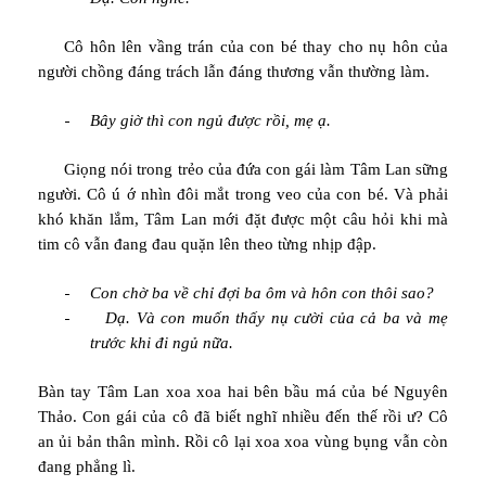
Cô hôn lên vầng trán của con bé thay cho nụ hôn của
người chồng đáng trách lẫn đáng thương vẫn thường làm.
-
Bây giờ thì con ngủ được rồi, mẹ ạ.
Giọng nói trong trẻo của đứa con gái làm Tâm Lan sững
người. Cô ú ớ nhìn đôi mắt trong veo của con bé. Và phải
khó khăn lắm, Tâm Lan mới đặt được một câu hỏi khi mà
tim cô vẫn đang đau quặn lên theo từng nhịp đập.
-
Con chờ ba về chỉ đợi ba ôm và hôn con thôi sao?
-
Dạ. Và con muốn thấy nụ cười của cả ba và mẹ
trước khi đi ngủ nữa.
Bàn tay Tâm Lan xoa xoa hai bên bầu má của bé Nguyên
Thảo. Con gái của cô đã biết nghĩ nhiều đến thế rồi ư? Cô
an ủi bản thân mình. Rồi cô lại xoa xoa vùng bụng vẫn còn
đang phẳng lì.