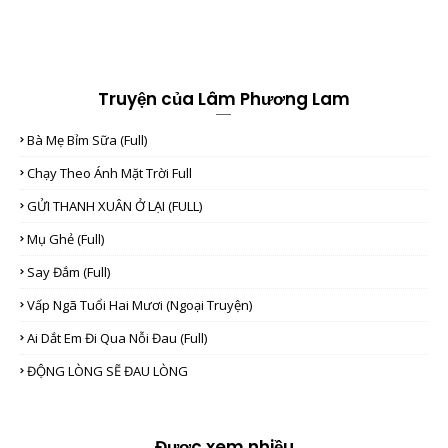
Truyện của Lâm Phương Lam
Bà Mẹ Bỉm Sữa (full)
Chạy Theo Ánh Mặt Trời Full
GỬI THANH XUÂN Ở LẠI (FULL)
Mụ Ghẻ (full)
Say Đắm (full)
Vấp Ngã Tuổi Hai Mươi (Ngoại Truyện)
Ai Dắt Em Đi Qua Nỗi Đau (full)
ĐỘNG LÒNG SẼ ĐAU LÒNG
Được xem nhiều