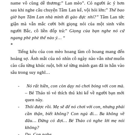
name vô cùng dễ thương:” Lan mèo”. Có người ác ý hơn
sau khi nghe câu chuyện Tâm Lan kể, vội hỏi lớn:”
Thế bao
giờ bạn Tâm Lan nhà mình đi gào đực nhỉ?”
Tâm Lan tức
giận mà vẫn mắc cười bởi giọng nói của một sinh viên
người Bắc, cô liền đốp trả:”
Giọng của bạn nghe nó cứ
ngang phè phè thế nào ý… “
*
Tiếng kêu của con mèo hoang làm cô hoang mang đến
hoảng sợ. Ánh mắt của nó nhìn cô ngày nào vẫn như muốn
cào cấu từng khúc ruột, bới xé từng mảnh gan đã in hằn vào
sâu trong suy nghĩ…
-
Nó rất hiền, con còn dạy nó chơi bóng với con mà.
– Bé Thảo tỏ vẻ thích thú khi kể về người bạn mới
quen này.
-
Thôi được rồi. Mẹ sẽ để nó chơi với con, nhưng phải
cần thận, biết không? Con ngủ đi… Ba không về
đâu… Đừng có đợi… Bé Thảo có nghe lời mẹ nói
không?
-
Dạ. Con nghe.