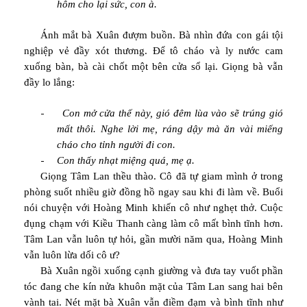
hôm cho lại sức, con à.
Ánh mắt bà Xuân đượm buồn. Bà nhìn đứa con gái tội
nghiệp vẻ đầy xót thương. Để tô cháo và ly nước cam
xuống bàn, bà cài chốt một bên cửa sổ lại. Giọng bà vẫn
đầy lo lắng:
-
Con mở cửa thế này, gió đêm lùa vào sẽ trúng gió
mất thôi. Nghe lời mẹ, ráng dậy mà ăn vài miếng
cháo cho tỉnh người đi con.
-
Con thấy nhạt miệng quá, mẹ ạ.
Giọng Tâm Lan thều thào. Cô đã tự giam mình ở trong
phòng suốt nhiều giờ đồng hồ ngay sau khi đi làm về. Buổi
nói chuyện với Hoàng Minh khiến cô như nghẹt thở. Cuộc
đụng chạm với Kiều Thanh càng làm cô mất bình tĩnh hơn.
Tâm Lan vẫn luôn tự hỏi, gần mười năm qua, Hoàng Minh
vẫn luôn lừa dối cô ư?
Bà Xuân ngồi xuống cạnh giường và đưa tay vuốt phần
tóc đang che kín nửa khuôn mặt của Tâm Lan sang hai bên
vành tai. Nét mặt bà Xuân vẫn điềm đạm và bình tĩnh như