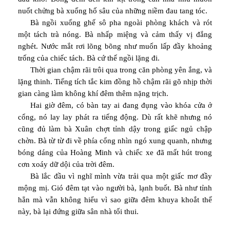
nuốt chửng bà xuống hố sâu của những niềm đau tang tóc.
Bà ngồi xuống ghế sô pha ngoài phòng khách và rót
một tách trà nóng. Bà nhấp miệng và cảm thấy vị đắng
nghét. Nước mắt rơi lõng bõng như muốn lấp đầy khoảng
trống của chiếc tách. Bà cứ thế ngồi lặng đi.
Thời gian chậm rãi trôi qua trong căn phòng yên ắng, và
lặng thinh. Tiếng tích tắc kim đồng hồ chậm rãi gõ nhịp thời
gian càng làm không khí đêm thêm nặng trịch.
Hai giờ đêm, có bàn tay ai đang đụng vào khóa cửa ở
cổng, nó lay lay phát ra tiếng động. Dù rất khẽ nhưng nó
cũng đủ làm bà Xuân chợt tỉnh dậy trong giấc ngủ chập
chờn. Bà từ từ đi về phía cổng nhìn ngó xung quanh, nhưng
bóng dáng của Hoàng Minh và chiếc xe đã mất hút trong
cơn xoáy dữ dội của trời đêm.
Bà lắc đầu vì nghĩ mình vừa trải qua một giấc mơ đầy
mộng mị. Gió đêm tạt vào người bà, lạnh buốt. Bà như tỉnh
hẳn mà vẫn không hiểu vì sao giữa đêm khuya khoắt thế
này, bà lại đứng giữa sân nhà tối thui.