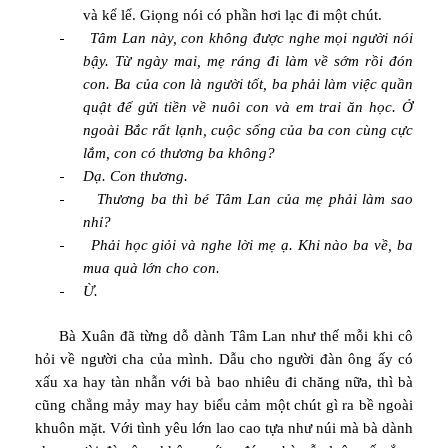
và kể lể. Giọng nói có phần hơi lạc đi một chút.
-
Tâm Lan này, con không được nghe mọi người nói
bậy. Từ ngày mai, mẹ ráng đi làm về sớm rồi đón
con. Ba của con là người tốt, ba phải làm việc quần
quật để gửi tiền về nuôi con và em trai ăn học. Ở
ngoài Bắc rất lạnh, cuộc sống của ba con cùng cực
lắm, con có thương ba không?
-
Dạ. Con thương.
-
Thương ba thì bé Tâm Lan của mẹ phải làm sao
nhỉ?
-
Phải học giỏi và nghe lời mẹ ạ. Khi nào ba về, ba
mua quà lớn cho con.
-
Ừ.
Bà Xuân đã từng dỗ dành Tâm Lan như thế mỗi khi cô
hỏi về người cha của mình. Dẫu cho người đàn ông ấy có
xấu xa hay tàn nhẫn với bà bao nhiêu đi chăng nữa, thì bà
cũng chẳng mảy may hay biểu cảm một chút gì ra bề ngoài
khuôn mặt. Với tình yêu lớn lao cao tựa như núi mà bà dành