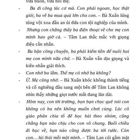
vừa buồn, vừa hỏi mẹ.
-
Ba đi công tác cơ mà. Con phải ngoan, học thật
giỏi, ba về ba mua quà lớn cho con.
– Bà Xuân lúng
túng vội xoa đầu an ủi đứa con tội nghiệp của mình.
-
Nhưng con chẳng thấy ba điện thoại về cho mẹ con
mình bao giờ cả. –
Tâm Lan thắc mắc với giọng
điệu cằn nhằn.
-
Ba bận công chuyện, ba phải kiếm tiền để nuôi hai
mẹ con mình nữa chứ.
– Bà Xuân vẫn dịu giọng và
kiên nhẫn giải thích.
-
Con nhớ ba lắm. Thế mẹ có nhớ ba không?
-
Ừ. Mẹ cũng nhớ. –
Bà Xuân khóc không thành tiếng
và cố nghiêng đầu sang một bên để Tâm Lan không
nhìn thấy những giọt nước mắt đang lăn dài.
-
Hôm nay, con tới trường, bọn bạn chọc quê nói con
không có ba nên không muốn chơi cùng. Lúc cô
giáo phân chia tổ để học bài theo nhóm, cũng
chẳng bạn nào chịu cho con vô chung. Buổi chiều
đi học về, bạn nào cũng được ba tới rước. Còn
con… lủi thủi mỗi một mình. –
Tâm Lan cúi gằm mặt