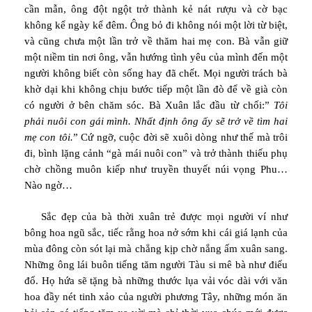
cần mẫn, ông đột ngột trở thành kẻ nát rượu và cờ bạc
không kể ngày kể đêm. Ông bỏ đi không nói một lời từ biệt,
và cũng chưa một lần trở về thăm hai mẹ con. Bà vẫn giữ
một niềm tin nơi ông, vẫn hướng tình yêu của mình đến một
người không biết còn sống hay đã chết. Mọi người trách bà
khờ dại khi không chịu bước tiếp một lần đò để về già còn
có người ở bên chăm sóc. Bà Xuân lắc đầu từ chối:”
Tôi
phải nuôi con gái mình. Nhất định ông ấy sẽ trở về tìm hai
mẹ con tôi.
” Cứ ngỡ, cuộc đời sẽ xuôi dòng như thế mà trôi
đi, bình lặng cảnh “gà mái nuôi con” và trở thành thiếu phụ
chờ chồng muôn kiếp như truyền thuyết núi vọng Phu…
Nào ngờ…
Sắc đẹp của bà thời xuân trẻ được mọi người ví như
bông hoa ngũ sắc, tiếc rằng hoa nở sớm khi cái giá lạnh của
mùa đông còn sót lại mà chẳng kịp chờ nắng ấm xuân sang.
Những ông lái buôn tiếng tăm người Tàu si mê bà như điếu
đổ. Họ hứa sẽ tặng bà những thước lụa vải vóc dài với văn
hoa đầy nét tinh xảo của người phương Tây, những món ăn