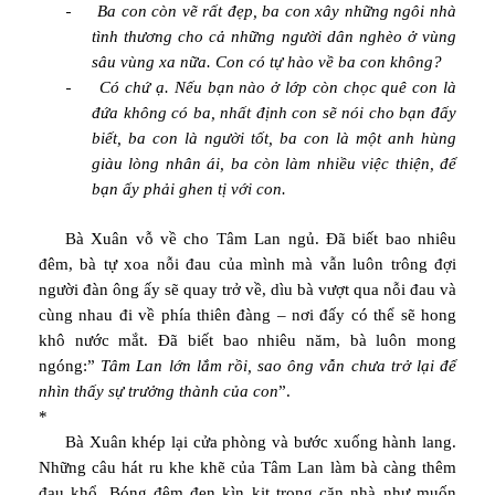
-
Ba con còn vẽ rất đẹp, ba con xây những ngôi nhà
tình thương cho cả những người dân nghèo ở vùng
sâu vùng xa nữa. Con có tự hào về ba con không?
-
Có chứ ạ. Nếu bạn nào ở lớp còn chọc quê con là
đứa không có ba, nhất định con sẽ nói cho bạn đấy
biết, ba con là người tốt, ba con là một anh hùng
giàu lòng nhân ái, ba còn làm nhiều việc thiện, để
bạn ấy phải ghen tị với con.
Bà Xuân vỗ về cho Tâm Lan ngủ. Đã biết bao nhiêu
đêm, bà tự xoa nỗi đau của mình mà vẫn luôn trông đợi
người đàn ông ấy sẽ quay trở về, dìu bà vượt qua nỗi đau và
cùng nhau đi về phía thiên đàng – nơi đấy có thể sẽ hong
khô nước mắt. Đã biết bao nhiêu năm, bà luôn mong
ngóng:”
Tâm Lan lớn lắm rồi, sao ông vẫn chưa trở lại để
nhìn thấy sự trưởng thành của con
”.
*
Bà Xuân khép lại cửa phòng và bước xuống hành lang.
Những câu hát ru khe khẽ của Tâm Lan làm bà càng thêm
đau khổ. Bóng đêm đen kìn kịt trong căn nhà như muốn