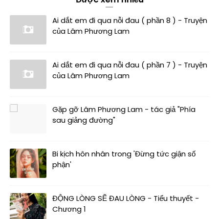
Ai dắt em đi qua nỗi đau ( phần 8 ) - Truyện
của Lâm Phương Lam
Ai dắt em đi qua nỗi đau ( phần 7 ) - Truyện
của Lâm Phương Lam
Gặp gỡ Lâm Phương Lam - tác giả "Phía
sau giảng đường"
Bi kịch hôn nhân trong 'Đừng tức giận số
phận'
ĐỘNG LÒNG SẼ ĐAU LÒNG - Tiểu thuyết -
Chương 1