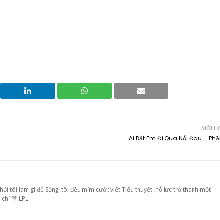
MỚI H
Ai Dắt Em Đi Qua Nỗi Đau – Phầ
m
hỏi tôi làm gì để Sống, tôi đều mỉm cười: viết Tiểu thuyết, nỗ lực trở thành một
 chỉ 💚 LPL