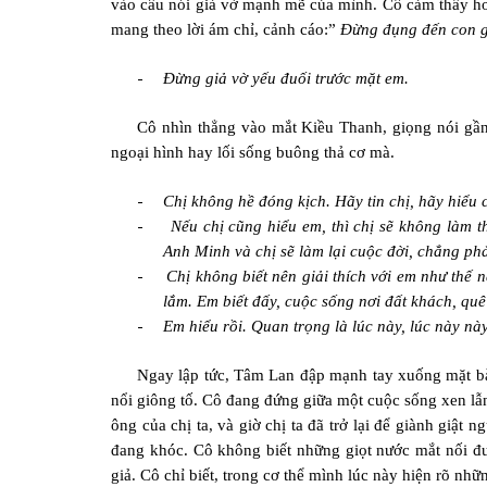
vào câu nói giả vờ mạnh mẽ của mình. Cô cảm thấy hơi 
mang theo lời ám chỉ, cảnh cáo:”
Đừng đụng đến con g
-
Đừng giả vờ yếu đuối trước mặt em.
Cô nhìn thẳng vào mắt Kiều Thanh, giọng nói gần 
ngoại hình hay lối sống buông thả cơ mà.
-
Chị không hề đóng kịch. Hãy tin chị, hãy hiểu 
-
Nếu chị cũng hiểu em, thì chị sẽ không làm 
Anh Minh và chị sẽ làm lại cuộc đời, chẳng ph
-
Chị không biết nên giải thích với em như thế
lắm. Em biết đấy, cuộc sống nơi đất khách, qu
-
Em hiểu rồi. Quan trọng là lúc này, lúc này nà
Ngay lập tức, Tâm Lan đập mạnh tay xuống mặt bàn
nổi giông tố. Cô đang đứng giữa một cuộc sống xen lẫn
ông của chị ta, và giờ chị ta đã trở lại để giành giật
đang khóc. Cô không biết những giọt nước mắt nối đuô
giả. Cô chỉ biết, trong cơ thể mình lúc này hiện rõ nhữ