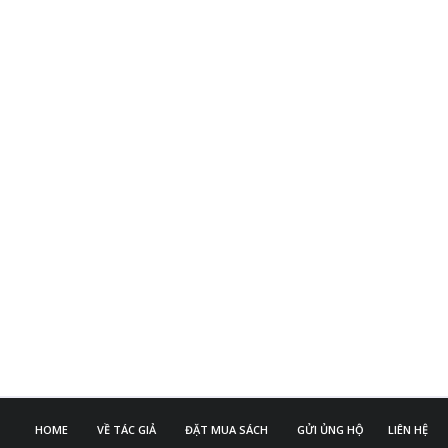
HOME
VỀ TÁC GIẢ
ĐẶT MUA SÁCH
GỬI ỦNG HỘ
LIÊN HỆ