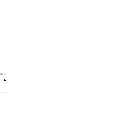
ƠN
n 14