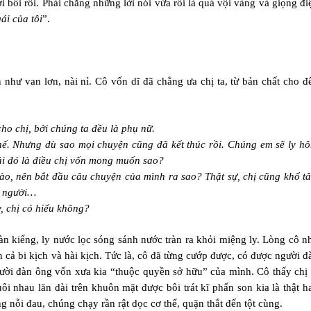
bối rối. Phải chăng những lời nói vừa rồi là quá vội vàng và giọng đi
ái của tôi
”.
như van lơn, nài nỉ. Cô vốn dĩ đã chẳng ưa chị ta, từ bản chất cho đ
cho chị, bởi chúng ta đều là phụ nữ.
thế. Nhưng dù sao mọi chuyện cũng đã kết thúc rồi. Chúng em sẽ ly hô
ải đó là điều chị vốn mong muốn sao?
 nào, nên bắt đầu câu chuyện của mình ra sao? Thật sự, chị cũng khổ t
ê người…
y, chị có hiểu không?
 kiếng, ly nước lọc sóng sánh nước tràn ra khỏi miệng ly. Lòng cô n
 cả bi kịch và hài kịch. Tức là, cô đã từng cướp được, có được người đ
 người đàn ông vốn xưa kia “thuộc quyền sở hữu” của mình. Cô thấy chị 
i nhau lăn dài trên khuôn mặt được bôi trát kĩ phấn son kia là thật h
ng nỗi đau, chúng chạy rần rật dọc cơ thể, quặn thắt đến tột cùng.