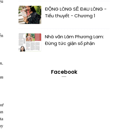
ệu
ĐỘNG LÒNG SẼ ĐAU LÒNG -
Tiểu thuyết - Chương 1
ến
Nhà văn Lâm Phương Lam:
Đừng tức giận số phận
n.
Facebook
âm
hư
àn
ta
ay