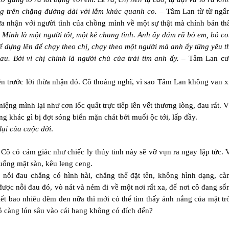
ng trên chặng đường dài với lắm khúc quanh co. –
Tâm Lan từ từ ngẩ
hừa nhận với người tình của chồng mình về một sự thật mà chính bản th
 Minh là một người tốt, một kẻ chung tình. Anh ấy dám rũ bỏ em, bỏ co
ể dựng lên để chạy theo chị, chạy theo một người mà anh ấy từng yêu t
u. Bởi vì chị chính là người chủ của trái tim anh ấy. –
Tâm Lan cư
ên trước lời thừa nhận đó. Cô thoáng nghĩ, vì sao Tâm Lan không van x
ệng mình lại như cơn lốc quất trực tiếp lên vết thương lòng, đau rát. V
 khác gì bị đợt sóng biển mặn chát bởi muối ộc tới, lấp đầy.
lại của cuộc đời
.
ô có cảm giác như chiếc ly thủy tinh này sẽ vỡ vụn ra ngay lập tức. 
uống mặt sàn, kêu leng ceng.
 nỗi đau chẳng có hình hài, chẳng thể đặt tên, không hình dạng, cà
ược nỗi đau đó, vò nát và ném đi về một nơi rất xa, để nơi cô đang số
ết bao nhiêu đêm đen nữa thì mới có thể tìm thấy ánh nắng của mặt trờ
ô càng lún sâu vào cái hang không có đích đến?