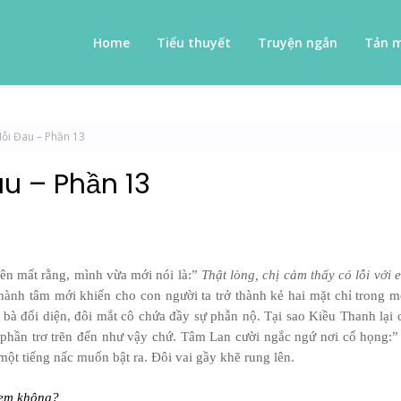
Home
Tiểu thuyết
Truyện ngắn
Tản 
Nỗi Đau – Phần 13
au – Phần 13
uên mất rằng, mình vừa mới nói là:”
Thật lòng, chị cảm thấy có lỗi với 
thành tâm mới khiến cho con người ta trở thành kẻ hai mặt chỉ trong m
 bà đối diện, đôi mắt cô chứa đầy sự phẫn nộ. Tại sao Kiều Thanh lại 
ó phần trơ trẽn đến như vậy chứ. Tâm Lan cười ngắc ngứ nơi cổ họng:
ột tiếng nấc muốn bật ra. Đôi vai gầy khẽ rung lên.
 em không?