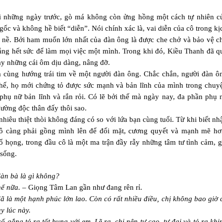
i những ngày trước, gò má không còn ửng hồng một cách tự nhiên c
c và không hề biết “diễn”. Nói chính xác là, vai diễn của cô trong kị
ng nề. Bởi ham muốn lớn nhất của đàn ông là được che chở và bảo vệ c
 gắng hết sức để làm mọi việc một mình. Trong khi đó, Kiều Thanh đã q
hay những cái ôm dịu dàng, nâng đỡ.
bà cùng hướng trái tim về một người đàn ông. Chắc chắn, người đàn ô
thế, họ mới chứng tỏ được sức mạnh và bản lĩnh của mình trong chuy
 phụ nữ bản lĩnh và rắn rỏi. Có lẽ bởi thế mà ngày nay, đa phần phụ 
ường độc thân đấy thôi sao.
nhiêu thiệt thòi không đáng có so với lứa bạn cùng tuổi. Từ khi biết nh
cô càng phải gồng mình lên để đối mặt, cương quyết và mạnh mẽ hơ
 họng, trong đầu cô là một ma trận đầy rẫy những tâm tư tình cảm, g
 sống.
đàn bà là gì không?
hế nữa.
– Giọng Tâm Lan gần như đang rên rỉ.
ã là một hạnh phúc lớn lao. Còn có rất nhiều điều, chị không bao giờ 
y lúc này.
 gắng tỏ ra tốt bụng với em. Lẽ ra, chị nên tự cao, tự đại và tỏ ra khi