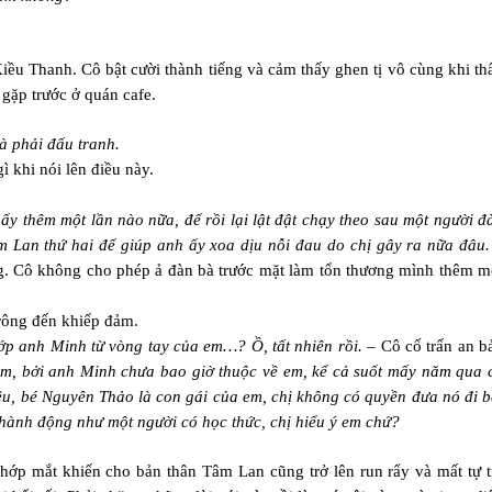
ều Thanh. Cô bật cười thành tiếng và cảm thấy ghen tị vô cùng khi th
gặp trước ở quán cafe.
à phải đấu tranh.
 khi nói lên điều này.
ấy thêm một lần nào nữa, để rồi lại lật đật chạy theo sau một người đ
 Lan thứ hai để giúp anh ấy xoa dịu nỗi đau do chị gây ra nữa đâu.
g. Cô không cho phép ả đàn bà trước mặt làm tổn thương mình thêm m
trông đến khiếp đảm.
ướp anh Minh từ vòng tay của em…? Ồ, tất nhiên rồi.
– Cô cố trấn an b
ầm, bởi anh Minh chưa bao giờ thuộc về em, kể cả suốt mấy năm qua 
u, bé Nguyên Thảo là con gái của em, chị không có quyền đưa nó đi b
hành động như một người có học thức, chị hiểu ý em chứ?
hớp mắt khiến cho bản thân Tâm Lan cũng trở lên run rẩy và mất tự t