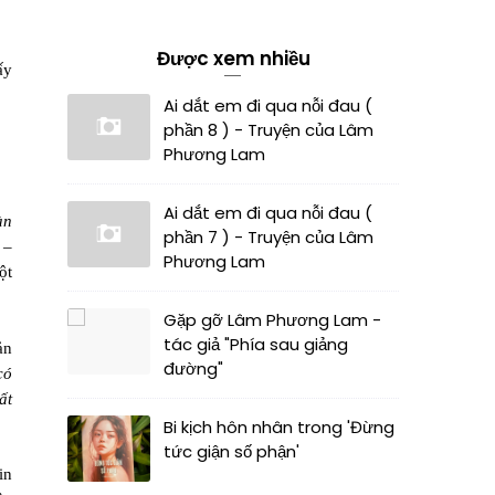
Được xem nhiều
ấy
Ai dắt em đi qua nỗi đau (
phần 8 ) - Truyện của Lâm
Phương Lam
Ai dắt em đi qua nỗi đau (
àn
phần 7 ) - Truyện của Lâm
–
Phương Lam
ột
Gặp gỡ Lâm Phương Lam -
tác giả "Phía sau giảng
ản
đường"
có
ất
Bi kịch hôn nhân trong 'Đừng
tức giận số phận'
in