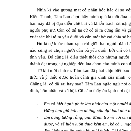
Nhìn kĩ vào gương mặt có phần hốc hác đi so vớ
Kiều Thanh, Tâm Lan chợt thấy mình quả là một đứa ngố
bản này đã bị đạo diễn chê bai và khiển trách rất nặ
người phụ nữ. Còn cô thì lại cứ cố tỏ ra cứng rắn và
xuất sắc khi tỏ ra yếu đuối và cần một bờ vai chia sẻ 
Đó là sự khác nhau rạch ròi giữa hai người đàn 
nào cũng sẽ chọn người đàn bà yếu đuối, bởi chỉ có 
tình yêu. Đó cũng là điều thiệt thòi cho những người
thành đạt trong sự nghiệp đều lựa chọn cho mình con đ
Từ khi mới sinh ra, Tâm Lan đã phải chịu biết bao 
thức và ý thức được hoàn cảnh gia đình của mình, 
Chẳng lẽ, cô đã sai hay sao? Tâm Lan ngắc ngứ nơi cổ
đình, hôn nhân và xã hội. Cô cảm thấy ớn lạnh nơi cột
-
Em có biết hạnh phúc lớn nhất của một người 
-
Đừng bao giờ hỏi em những câu đại loại như t
-
Em đừng tưởng rằng, anh Minh trở về với chị đ
được, và sẽ luôn luôn thua kém em, kể cả… nga
-
Em không muốn nghe lời giải thích. Chị đừng cố