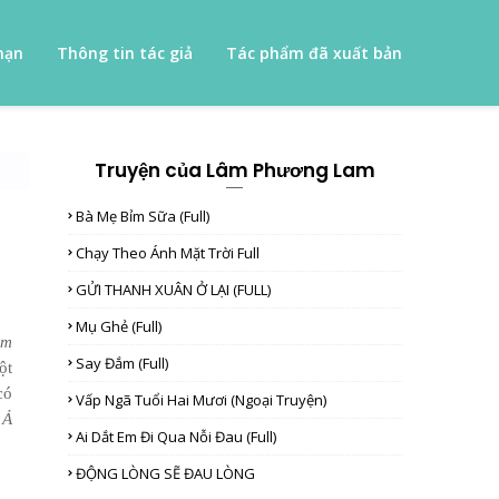
mạn
Thông tin tác giả
Tác phẩm đã xuất bản
Truyện của Lâm Phương Lam
Bà Mẹ Bỉm Sữa (full)
Chạy Theo Ánh Mặt Trời Full
GỬI THANH XUÂN Ở LẠI (FULL)
Mụ Ghẻ (full)
em
Say Đắm (full)
ột
có
Vấp Ngã Tuổi Hai Mươi (Ngoại Truyện)
”
Ả
Ai Dắt Em Đi Qua Nỗi Đau (full)
ĐỘNG LÒNG SẼ ĐAU LÒNG