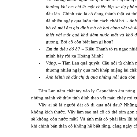
thường khi em chỉ là một chiếc lốp xe dự phò
đầu lên. Chính xác là cô đang thành thật và t
đã nhiều ngày qua luôn tìm cách chối bỏ. -
Anh
bỏ cả mái ấm gia đình mà cả hai cùng vất vả đ
thiết với một quá khứ đẫm nước mắt và khổ đa
gượng. Bởi cô còn biết làm gì hơn?
-
Em tin điều đó à? –
Kiều Thanh tỏ ra ngạc nhi
mình hãy rời xa Hoàng Minh?
-
Vâng. –
Tâm Lan quả quyết. Câu nói từ chính mi
thương nhiều ngày qua mới khép miệng lại chẳng
-
Anh Minh sẽ dắt chị đi qua những nỗi đau còn 
Tâm Lan nắm chặt tay vào ly Capuchino ấm nóng. C
những mảnh vỡ thủy tinh dính theo vệt máu chảy rơi x
Vậy ai sẽ là người dắt cô đi qua nỗi đau? Những
không kích thước. Vậy làm sao mà cô có thể tóm gọn đ
sẽ không còn nước mắt? Và ánh mắt cô phải lầm lũi bi
khi chính bản thân cô không hề biết rằng, càng ngày c