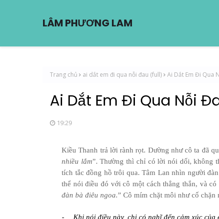
LÂM PHƯƠNG LAM
Trang chủ
ai dắt em đi qua nỗi đau (full)
Ai Dắt Em Đi Qua 
Ai Dắt Em Đi Qua Nỗi Đ
19:29
Kiều Thanh trả lời rành rọt. Dường như cô ta đã q
nhiều lắm
”. Thường thì chỉ có lời nói dối, không 
tích tắc đồng hồ trôi qua. Tâm Lan nhìn người đàn
thể nói điều đó với cô một cách thẳng thắn, và c
đàn bà điêu ngoa.
” Cô mím chặt môi như cố chặn m
-
Khi nói điều này, chị có nghĩ đến cảm xúc của