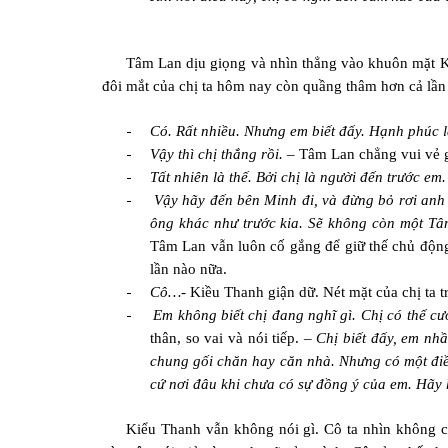
Tâm Lan dịu giọng và nhìn thẳng vào khuôn mặt Ki
đôi mắt của chị ta hôm nay còn quầng thâm hơn cả lần 
-
Có. Rất nhiều. Nhưng em biết đấy. Hạnh phúc l
-
Vậy thì chị thắng rồi. –
Tâm Lan chẳng vui vẻ gì
-
Tất nhiên là thế. Bởi chị là người đến trước em.
-
Vậy hãy đến bên Minh đi, và đừng bỏ rơi anh 
ông khác như trước kia. Sẽ không còn một Tâm
Tâm Lan vẫn luôn cố gắng để giữ thế chủ độn
lần nào nữa.
-
Cô…-
Kiều Thanh giận dữ. Nét mặt của chị ta 
-
Em không biết chị đang nghĩ gì. Chị có thể c
thân, so vai và nói tiếp. –
Chị biết đấy, em nh
chung gối chăn hay căn nhà. Nhưng có một điề
cứ nơi đâu khi chưa có sự đồng ý của em. Hãy 
Kiểu Thanh vẫn không nói gì. Cô ta nhìn không c