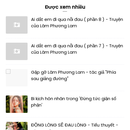
Được xem nhiều
Ai dắt em đi qua nỗi đau ( phần 8 ) - Truyện
của Lâm Phương Lam
Ai dắt em đi qua nỗi đau ( phần 7 ) - Truyện
của Lâm Phương Lam
Gặp gỡ Lâm Phương Lam - tác giả "Phía
sau giảng đường"
Bi kịch hôn nhân trong 'Đừng tức giận số
phận'
ĐỘNG LÒNG SẼ ĐAU LÒNG - Tiểu thuyết -