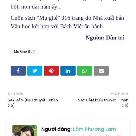
bột, non dại năm ấy...
Cuốn sách “Mụ ghẻ” 316 trang do Nhà xuất bản
Văn học kết hợp với Bách Việt ấn hành.
Nguồn: Dân trí
Mụ Ghẻ (full)
CŨ HƠN
MỚI HƠN
SAY ĐẮM (tiểu thuyết - Phần
SAY ĐẮM (tiểu thuyết - Phần
2.5)
2.6)
Người đăng:
Lâm Phương Lam