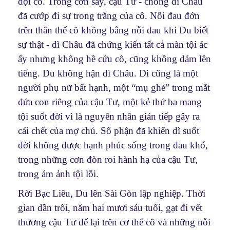
đợi cô. Trong cơn say, cậu Tư - chồng dì Châu
đã cướp đi sự trong trắng của cô. Nỗi đau đớn
trên thân thể cô không bằng nỗi đau khi Du biết
sự thật - dì Châu đã chứng kiến tất cả màn tội ác
ấy nhưng không hề cứu cô, cũng không dám lên
tiếng. Du không hận dì Châu. Dì cũng là một
người phụ nữ bất hạnh, một “mụ ghẻ” trong mắt
đứa con riêng của cậu Tư, một kẻ thứ ba mang
tội suốt đời vì là nguyên nhân gián tiếp gây ra
cái chết của mợ chủ. Số phận đã khiến dì suốt
đời không được hạnh phúc sống trong đau khổ,
trong những cơn đòn roi hành hạ của cậu Tư,
trong ám ảnh tội lỗi.
Rời Bạc Liêu, Du lên Sài Gòn lập nghiệp. Thời
gian dần trôi, năm hai mươi sáu tuổi, gạt đi vết
thương cậu Tư để lại trên cơ thể cô và những nỗi