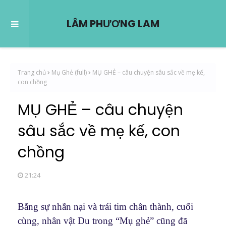
LÂM PHƯƠNG LAM
Trang chủ
Mụ Ghẻ (full)
MỤ GHẺ – câu chuyện sâu sắc về mẹ kế,
con chồng
MỤ GHẺ – câu chuyện
sâu sắc về mẹ kế, con
chồng
21:24
Bằng sự nhẫn nại và trái tim chân thành, cuối
cùng, nhân vật Du trong “Mụ ghẻ” cũng đã