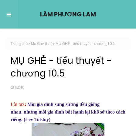
LÂM PHƯƠNG LAM
Trang chủ
Mụ Ghẻ (full)
MỤ GHẺ - tiểu thuyết - chương 10.5
MỤ GHẺ - tiểu thuyết -
chương 10.5
02:10
Lời tựa
:
Mọi gia đình sung sướng đều giống
nhau,
nhưng mỗi gia đình bất hạnh lại khổ sở theo cách
riêng. (
Lev Tolstoy)