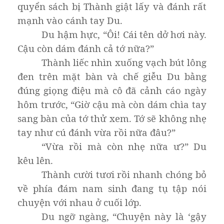
quyển sách bị Thành giật lấy và đánh rất
mạnh vào cánh tay Du.
Du hậm hực, “Ôi! Cái tên dở hơi này.
Cậu còn dám đánh cả tớ nữa?”
Thành liếc nhìn xuống vạch bút lông
đen trên mặt bàn và chế giễu Du bằng
đúng giọng điệu mà cô đã cảnh cáo ngày
hôm trước, “Giờ cậu mà còn dám chìa tay
sang bàn của tớ thử xem. Tớ sẽ không nhẹ
tay như cú đánh vừa rồi nữa đâu?”
“Vừa rồi mà còn nhẹ nữa ư?” Du
kêu lên.
Thành cười tươi rồi nhanh chóng bỏ
về phía đám nam sinh đang tụ tập nói
chuyện với nhau ở cuối lớp.
Du ngỡ ngàng, “Chuyện này là ‘gậy