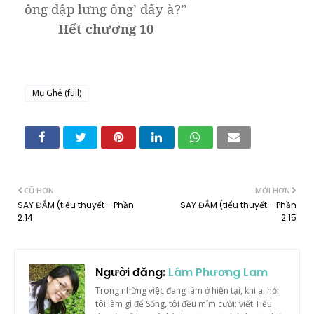
ông đập lưng ông’ đấy à?”
Hết chương 10
Mụ Ghẻ (full)
CŨ HƠN
MỚI HƠN
SAY ĐẮM (tiểu thuyết - Phần
SAY ĐẮM (tiểu thuyết - Phần
2.14
2.15
Người đăng:
Lâm Phương Lam
Trong những việc đang làm ở hiện tại, khi ai hỏi
tôi làm gì để Sống, tôi đều mỉm cười: viết Tiểu