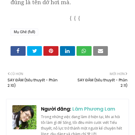
đúng là tên dở hơi mà.
{
{
{
Mụ Ghẻ (full)
CŨ HƠN
MỚI HƠN
SAY ĐẮM (tiểu thuyết - Phần
SAY ĐẮM (tiểu thuyết - Phần
2.10)
2.11)
Người đăng:
Lâm Phương Lam
Trong những việc đang làm ở hiện tại, khi ai hỏi
tôi làm gì để Sống, tôi đều mỉm cười: viết Tiểu
thuyết, nỗ lực trở thành một người kể chuyện hết
lòng, dịu dàng và chăm chỉ 💚 LPL