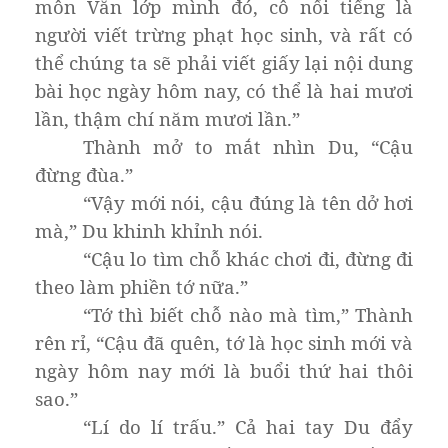
môn Văn lớp mình đó, cô nổi tiếng là
người viết trừng phạt học sinh, và rất có
thể chúng ta sẽ phải viết giấy lại nội dung
bài học ngày hôm nay, có thể là hai mươi
lần, thậm chí năm mươi lần.”
Thành mở to mắt nhìn Du, “Cậu
đừng đùa.”
“Vậy mới nói, cậu đúng là tên dở hơi
mà,” Du khinh khỉnh nói.
“Cậu lo tìm chỗ khác chơi đi, đừng đi
theo làm phiền tớ nữa.”
“Tớ thì biết chỗ nào mà tìm,” Thành
rên rỉ, “Cậu đã quên, tớ là học sinh mới và
ngày hôm nay mới là buổi thứ hai thôi
sao.”
“Lí do lí trấu.” Cả hai tay Du đẩy