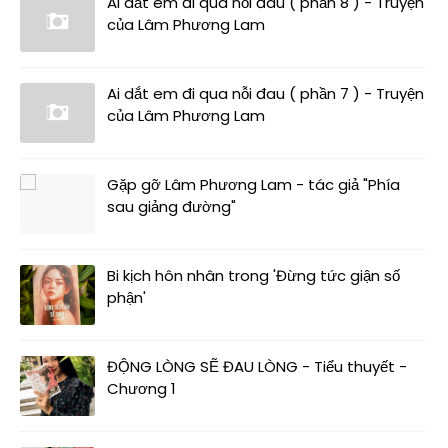
Ai dắt em đi qua nỗi đau ( phần 8 ) - Truyện
của Lâm Phương Lam
Ai dắt em đi qua nỗi đau ( phần 7 ) - Truyện
của Lâm Phương Lam
Gặp gỡ Lâm Phương Lam - tác giả "Phía
sau giảng đường"
Bi kịch hôn nhân trong 'Đừng tức giận số
phận'
ĐỘNG LÒNG SẼ ĐAU LÒNG - Tiểu thuyết -
Chương 1