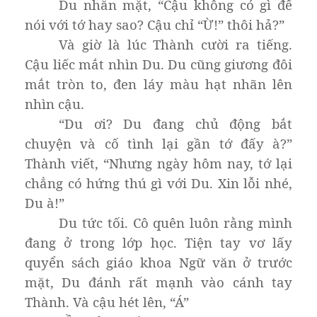
Du nhăn mặt, “Cậu không có gì để
nói với tớ hay sao? Cậu chỉ “Ừ!” thôi hả?”
Và giờ là lúc Thành cười ra tiếng.
Cậu liếc mắt nhìn Du. Du cũng giương đôi
mắt tròn to, đen láy màu hạt nhãn lên
nhìn cậu.
“Du ơi? Du đang chủ động bắt
chuyện và cố tình lại gần tớ đấy à?”
Thành viết, “Nhưng ngày hôm nay, tớ lại
chẳng có hứng thú gì với Du. Xin lỗi nhé,
Du à!”
Du tức tối. Cô quên luôn rằng mình
đang ở trong lớp học. Tiện tay vơ lấy
quyển sách giáo khoa Ngữ văn ở trước
mặt, Du đánh rất mạnh vào cánh tay
Thành. Và cậu hét lên, “Á”