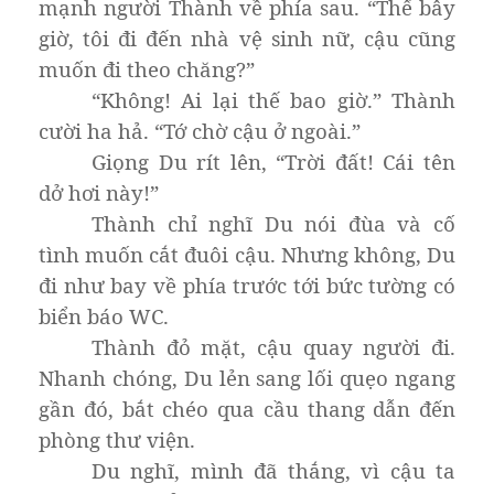
mạnh người Thành về phía sau. “Thế bây
giờ, tôi đi đến nhà vệ sinh nữ, cậu cũng
muốn đi theo chăng?”
“Không! Ai lại thế bao giờ.” Thành
cười ha hả. “Tớ chờ cậu ở ngoài.”
Giọng Du rít lên, “Trời đất! Cái tên
dở hơi này!”
Thành chỉ nghĩ Du nói đùa và cố
tình muốn cắt đuôi cậu. Nhưng không, Du
đi như bay về phía trước tới bức tường có
biển báo WC.
Thành đỏ mặt, cậu quay người đi.
Nhanh chóng, Du lẻn sang lối quẹo ngang
gần đó, bắt chéo qua cầu thang dẫn đến
phòng thư viện.
Du nghĩ, mình đã thắng, vì cậu ta