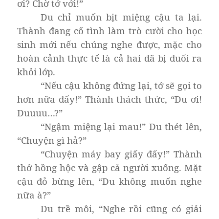
ơi? Chờ tớ với!”
Du chỉ muốn bịt miệng cậu ta lại.
Thành đang cố tình làm trò cười cho học
sinh mới nếu chúng nghe được, mặc cho
hoàn cảnh thực tế là cả hai đã bị đuổi ra
khỏi lớp.
“Nếu cậu không đứng lại, tớ sẽ gọi to
hơn nữa đấy!” Thành thách thức, “Du ơi!
Duuuu…?”
“Ngậm miệng lại mau!” Du thét lên,
“Chuyện gì hả?”
“Chuyện máy bay giấy đấy!” Thành
thở hồng hộc và gập cả người xuống. Mặt
cậu đỏ bừng lên, “Du không muốn nghe
nữa à?”
Du trề môi, “Nghe rồi cũng có giải