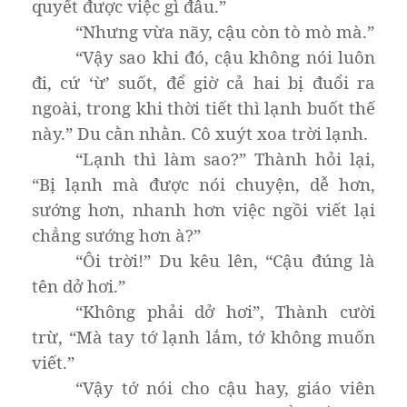
quyết được việc gì đâu.”
“Nhưng vừa nãy, cậu còn tò mò mà.”
“Vậy sao khi đó, cậu không nói luôn
đi, cứ ‘ừ’ suốt, để giờ cả hai bị đuổi ra
ngoài, trong khi thời tiết thì lạnh buốt thế
này.” Du cằn nhằn. Cô xuýt xoa trời lạnh.
“Lạnh thì làm sao?” Thành hỏi lại,
“Bị lạnh mà được nói chuyện, dễ hơn,
sướng hơn, nhanh hơn việc ngồi viết lại
chẳng sướng hơn à?”
“Ôi trời!” Du kêu lên, “Cậu đúng là
tên dở hơi.”
“Không phải dở hơi”, Thành cười
trừ, “Mà tay tớ lạnh lắm, tớ không muốn
viết.”
“Vậy tớ nói cho cậu hay, giáo viên