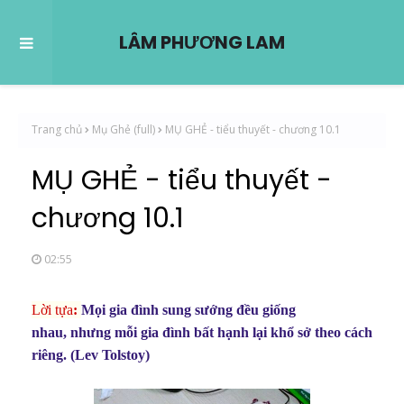
LÂM PHƯƠNG LAM
Trang chủ
Mụ Ghẻ (full)
MỤ GHẺ - tiểu thuyết - chương 10.1
MỤ GHẺ - tiểu thuyết -
chương 10.1
02:55
Lời tựa
:
Mọi gia đình sung sướng đều giống
nhau,
nhưng mỗi gia đình bất hạnh lại khổ sở theo cách
riêng. (
Lev Tolstoy)