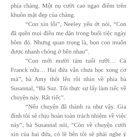
phía chàng. Một nụ cười cao ngạo điểm trên
khuôn mặt đẹp của chàng.
“Con xin lỗi”, Neeley yếu ớt nói, “Con
đã quên mọi điều mẹ dặn trong buổi tiệc ngày
hôm đó. Nhưng quan trọng là, bọn con muốn
được nhanh chóng ở bên nhau”.
“Con mới mười tám tuổi rưỡi… Cả
Franck nữa… Hai đứa vẫn chưa học xong cơ
mà”, bà Amy thốt lên rồi nhìn về phía bà
Susannal, “Bà Suz. Tôi thực sự lấy làm tiếc về
chuyện này. Rất tiếc”.
“Nếu chuyện đã thành ra như vậy. Gia
đình tôi sẽ chịu hoàn toàn trách nhiệm về việc
này”, bà Susannal nói, “Còn về chuyện cưới
xin của hai đứa, có lẽ bên tôi sẽ phải nghe ý