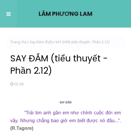
LÂM PHƯƠNG LAM
Trang chủ
Say Đắm (full)
SAY ĐẮM (tiểu thuyết - Phần 2.12)
SAY ĐẮM (tiểu thuyết -
Phần 2.12)
02:38
SAY ĐẮM
“Trái tim anh g
ầ
n em nh
ư
chính cu
ộ
c
đờ
i em
v
ậ
y. Nh
ư
ng ch
ẳ
ng bao gi
ờ
em bi
ế
t
đượ
c nó
đ
âu...”.
(R.Tagore)