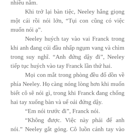
nhiều năm.
Khi trở lại bàn tiệc, Neeley hắng giọng
một cái rồi nói lớn, “Tụi con cũng có việc
muốn nói ạ”.
Neeley huých tay vào vai Franck trong
khi anh đang cúi đầu nhấp ngụm vang và chìm
trong suy nghĩ. “Anh đứng dậy đi”, Neeley
tiếp tục huých vào tay Franck lần thứ hai.
Mọi con mắt trong phòng đều đổ dồn về
phía Neeley. Họ càng nóng lòng hơn khi muốn
biết cô sẽ nói gì, trong khi Franck đang chống
hai tay xuống bàn và uể oải đứng dậy.
“Em nói trước đi”, Franck nói.
“Không được. Việc này phải để anh
nói.” Neeley gắt gỏng. Cô luồn cánh tay vào