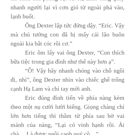
nhanh người lại vì cơn gió từ ngoài phả vào,
lạnh buốt.
Ông Dexter lập tức đứng dậy. “Eric. Vậy
mà chú tưởng con đã bị mấy cái lão buôn
ngoài kia bắt cóc rồi cơ.”
Eric ôm lấy vai ông Dexter, “Con thích
bữa tiệc trong gia đình như thế này hơn ạ”.
“Ồ! Vậy hãy nhanh chóng vào chỗ ngồi
đi, nhỉ”, ông Dexter nhìn vào chiếc ghế trống
cạnh Hạ Lam và chỉ tay mời anh.
Eric đủng đỉnh tiến về phía nàng kèm
theo một nụ cười lười biếng. Giọng chàng chỉ
lớn hơn tiếng thì thầm từ phía sau bờ vai
mảnh của nàng, “Lại có vinh hạnh rồi. Ái
chà… Là được ngồi cạnh quý cô…”