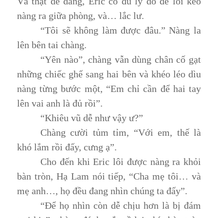
Và thật dễ dàng, Eric có đủ lý do để lôi kéo
nàng ra giữa phòng, và… lắc lư.
“Tôi sẽ không làm được đâu.” Nàng la
lên bên tai chàng.
“Yên nào”, chàng vẫn dùng chân cố gạt
những chiếc ghế sang hai bên và khéo léo dìu
nàng từng bước một, “Em chỉ cần để hai tay
lên vai anh là đủ rồi”.
“Khiêu vũ dễ như vậy ư?”
Chàng cười tủm tỉm, “Với em, thế là
khó lắm rồi đấy, cưng ạ”.
Cho đến khi Eric lôi được nàng ra khỏi
bàn tròn, Hạ Lam nói tiếp, “Cha mẹ tôi… và
mẹ anh…, họ đều đang nhìn chúng ta đấy”.
“Để họ nhìn còn dễ chịu hơn là bị đám