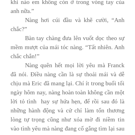
khi nào em không còn ở trong vòng tay của
anh nữa.”
Nàng hơi cúi đầu và khẽ cười, “Anh
chắc?”
Bàn tay chàng đưa lên vuốt dọc theo sự
mềm mượt của mái tóc nàng. “Tất nhiên. Anh
chắc chắn!”
Nàng quên hết mọi lời yêu mà Franck
đã nói. Điều nàng cần là sự thoải mái và dễ
chịu mà Eric đã mang lại. Chí ít trong buổi tối
ngày hôm nay, nàng hoàn toàn không cần một
lời tỏ tình hay sự hứa hẹn, để rồi sau đó là
những hành động và cử chỉ làm tổn thương
lòng tự trọng cũng như xóa mờ đi niềm tin
vào tình yêu mà nàng đang cố gắng tìm lại sau