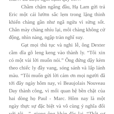
Chầm chậm ngẩng đầu, Hạ Lam gửi trả
Eric một cái lườm sắc lẹm trong lặng thinh
khiến chàng gần như ngã ngửa vì sửng sốt.
Chân mày chàng nhíu lại, môi chàng không cử
động, nhìn nàng, ngập tràn nghĩ suy.
Gạt mọi thủ tục và nghi lễ, ông Dexter
cầm dĩa gõ leng keng vào thành ly. “Tôi xin
có một vài lời muốn nói.” Ông đứng dậy kèm
theo chiếc ly đầy vang, sóng sánh và lấp lánh
màu. “Tôi muốn gửi lời cảm ơn mọi người đã
tới đây ngày hôm nay, vì Beaujolais Nouveau
Day thành công, vì mối quan hệ bền chặt của
hai dòng họ Paul - Marc. Hôm nay là một
ngày thực sự đặc biệt và vô cùng ý nghĩa đối
với tôi…”, giọng ông khản đặc lại, “Thật sự