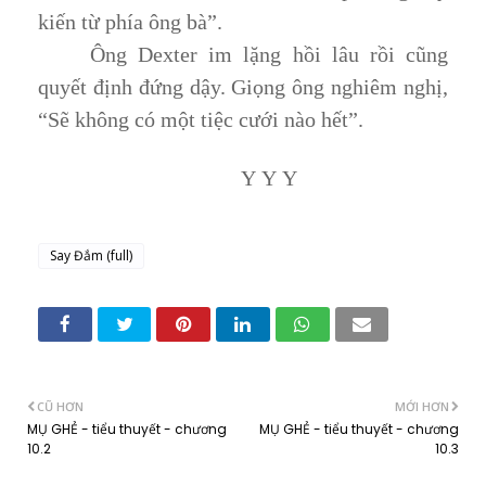
kiến từ phía ông bà”.
Ông Dexter im lặng hồi lâu rồi cũng
quyết định đứng dậy. Giọng ông nghiêm nghị,
“Sẽ không có một tiệc cưới nào hết”.
Y
Y
Y
Say Đắm (full)
CŨ HƠN
MỚI HƠN
MỤ GHẺ - tiểu thuyết - chương
MỤ GHẺ - tiểu thuyết - chương
10.2
10.3