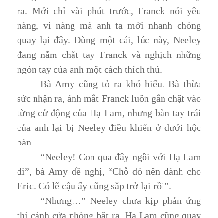
ra. Mới chỉ vài phút trước, Franck nói yêu
nàng, vì nàng mà anh ta mới nhanh chóng
quay lại đây. Đùng một cái, lúc này, Neeley
đang nắm chặt tay Franck và nghịch những
ngón tay của anh một cách thích thú.
Bà Amy cũng tỏ ra khó hiểu. Bà thừa
sức nhận ra, ánh mắt Franck luôn gắn chặt vào
từng cử động của Hạ Lam, nhưng bàn tay trái
của anh lại bị Neeley điều khiển ở dưới hộc
bàn.
“Neeley! Con qua đây ngồi với Hạ Lam
đi”, bà Amy đề nghị, “Chỗ đó nên dành cho
Eric. Có lẽ cậu ấy cũng sắp trở lại rồi”.
“Nhưng…” Neeley chưa kịp phản ứng
thí cánh cửa phòng bật ra. Hạ Lam cũng quay