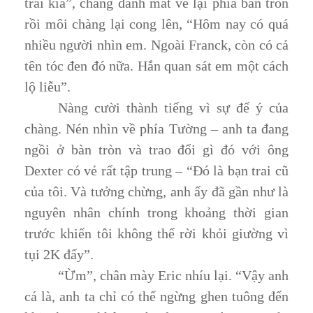
trai kia”, chàng đánh mắt về lại phía bàn tròn
rồi môi chàng lại cong lên, “Hôm nay có quá
nhiều người nhìn em. Ngoài Franck, còn có cả
tên tóc đen đó nữa. Hắn quan sát em một cách
lộ liễu”.
Nàng cười thành tiếng vì sự để ý của
chàng. Nén nhìn về phía Tường – anh ta đang
ngồi ở bàn tròn và trao đổi gì đó với ông
Dexter có vẻ rất tập trung – “Đó là bạn trai cũ
của tôi. Và tưởng chừng, anh ấy đã gần như là
nguyên nhân chính trong khoảng thời gian
trước khiến tôi không thể rời khỏi giường vì
tụi 2K đấy”.
“Ừm”, chân mày Eric nhíu lại. “Vậy anh
cá là, anh ta chỉ có thể ngừng ghen tuông đến