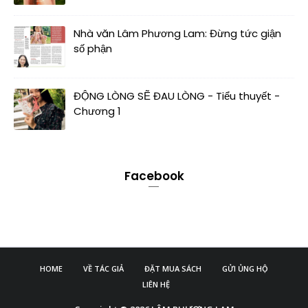
Nhà văn Lâm Phương Lam: Đừng tức giận
số phận
ĐỘNG LÒNG SẼ ĐAU LÒNG - Tiểu thuyết -
Chương 1
Facebook
HOME
VỀ TÁC GIẢ
ĐẶT MUA SÁCH
GỬI ỦNG HỘ
LIÊN HỆ