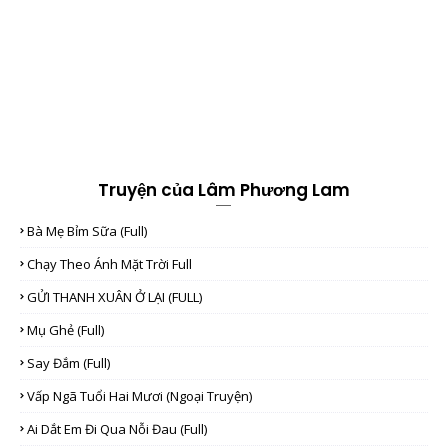
Truyện của Lâm Phương Lam
Bà Mẹ Bỉm Sữa (full)
Chạy Theo Ánh Mặt Trời Full
GỬI THANH XUÂN Ở LẠI (FULL)
Mụ Ghẻ (full)
Say Đắm (full)
Vấp Ngã Tuổi Hai Mươi (Ngoại Truyện)
Ai Dắt Em Đi Qua Nỗi Đau (full)