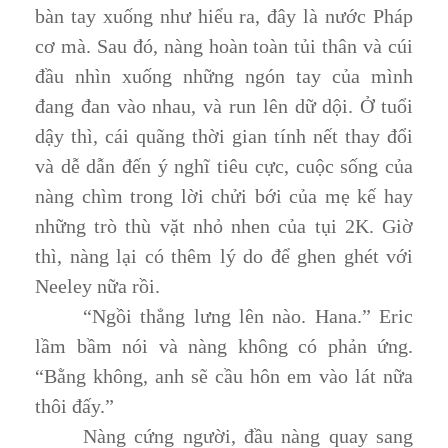
bàn tay xuống như hiểu ra, đây là nước Pháp
cơ mà. Sau đó, nàng hoàn toàn tủi thân và cúi
đầu nhìn xuống những ngón tay của mình
đang đan vào nhau, và run lên dữ dội. Ở tuổi
dậy thì, cái quãng thời gian tính nết thay đổi
và dễ dẫn đến ý nghĩ tiêu cực, cuộc sống của
nàng chìm trong lời chửi bới của mẹ kế hay
những trò thù vặt nhỏ nhen của tụi 2K. Giờ
thì, nàng lại có thêm lý do để ghen ghét với
Neeley nữa rồi.
“Ngồi thẳng lưng lên nào. Hana.” Eric
lầm bầm nói và nàng không có phản ứng.
“Bằng không, anh sẽ cầu hôn em vào lát nữa
thôi đấy.”
Nàng cứng người, đầu nàng quay sang