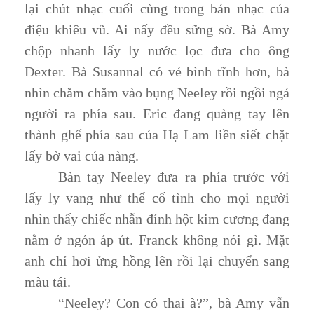
lại chút nhạc cuối cùng trong bản nhạc của
điệu khiêu vũ. Ai nấy đều sững sờ. Bà Amy
chộp nhanh lấy ly nước lọc đưa cho ông
Dexter. Bà Susannal có vẻ bình tĩnh hơn, bà
nhìn chăm chăm vào bụng Neeley rồi ngồi ngả
người ra phía sau. Eric đang quàng tay lên
thành ghế phía sau của Hạ Lam liền siết chặt
lấy bờ vai của nàng.
Bàn tay Neeley đưa ra phía trước với
lấy ly vang như thể cố tình cho mọi người
nhìn thấy chiếc nhẫn đính hột kim cương đang
nằm ở ngón áp út. Franck không nói gì. Mặt
anh chỉ hơi ửng hồng lên rồi lại chuyển sang
màu tái.
“Neeley? Con có thai à?”, bà Amy vẫn