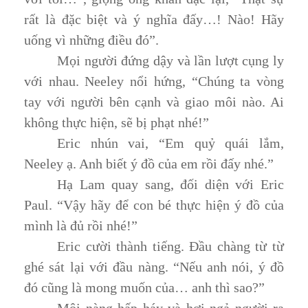
rất là đặc biệt và ý nghĩa đấy…! Nào! Hãy
uống vì những điều đó”.
Mọi người đứng dậy và lần lượt cụng ly
với nhau. Neeley nổi hứng, “Chúng ta vòng
tay với người bên cạnh và giao môi nào. Ai
không thực hiện, sẽ bị phạt nhé!”
Eric nhún vai, “Em quỷ quái lắm,
Neeley ạ. Anh biết ý đồ của em rồi đấy nhé.”
Hạ Lam quay sang, đối diện với Eric
Paul. “Vậy hãy để con bé thực hiện ý đồ của
mình là đủ rồi nhé!”
Eric cười thành tiếng. Đầu chàng từ từ
ghé sát lại với đầu nàng. “Nếu anh nói, ý đồ
đó cũng là mong muốn của… anh thì sao?”
Môi nàng hấp háy và hơi ngả người ra